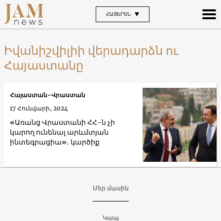
ՀԱՅԵՐԵՆ
Իվանիշվիլիի վերադարձն ու
Հայաստանը
Հայաստան-Վրաստան
17 Հունվարի, 2024
«Առանց Վրաստանի ՀՀ-ն չի
կարող ունենալ արևմտյան
ինտեգրացիա»․ կարծիք
Մեր մասին
Կապ