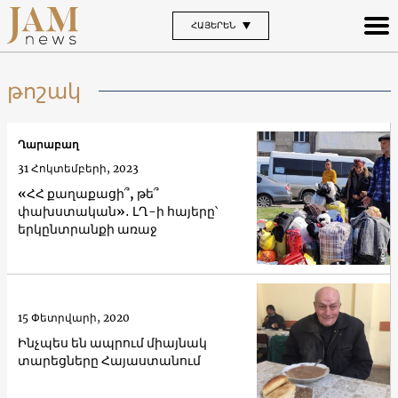
ՀԱՅԵՐԵՆ
թոշակ
Ղարաբաղ
31 Հոկտեմբերի, 2023
«ՀՀ քաղաքացի՞, թե՞
փախստական»․ ԼՂ-ի հայերը՝
երկընտրանքի առաջ
15 Փետրվարի, 2020
Ինչպես են ապրում միայնակ
տարեցները Հայաստանում