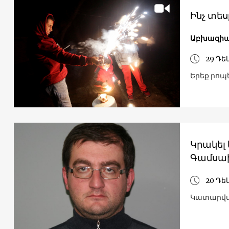
Ինչ տե
Աբխազի
29 Դե
Երեք րոպ
Կրակել
Գամսախ
20 Դե
Կատարված