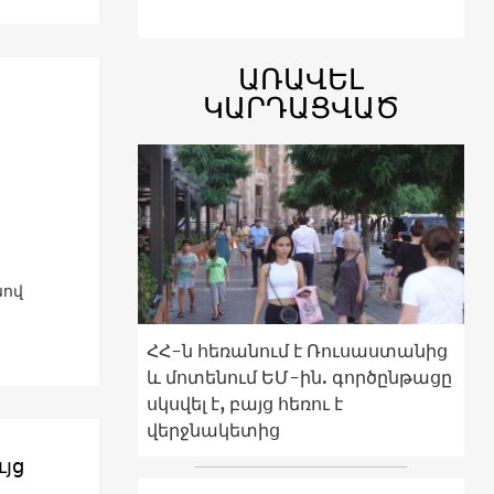
ԱՌԱՎԵԼ
ԿԱՐԴԱՑՎԱԾ
սով
ՀՀ-ն հեռանում է Ռուսաստանից
և մոտենում ԵՄ-ին. գործընթացը
սկսվել է, բայց հեռու է
վերջնակետից
ւյց