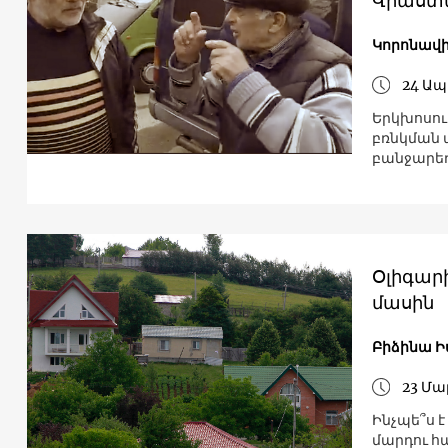
Վրաստ
Կորոնավի
24 Ապ
Երկխոսու
բռնկման 
բանջարեղ
Օլիգար
մասին
Բիձինա Ի
23 Մա
Ինչպե՞ս 
մարդու հ