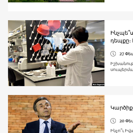
Ինչպե՞
դեպքը։
27 Փե
Իշխանութ
սուպերմա
Կարծիք
20 Փե
Ինչո՞ւ Իվ