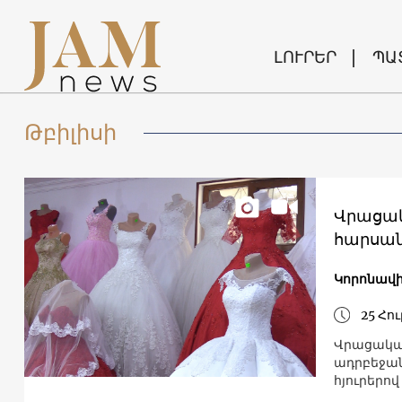
ԼՈՒՐԵՐ
ՊԱ
Թբիլիսի
Վրացակ
հարսան
Կորոնավի
25 Հու
Վրացական
ադրբեջան
հյուրերո