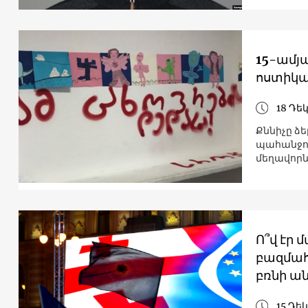
15-ամյա
ոստիկա
18 Դե
Քննիչը ձ
պահանջու
մեղավորն
Ո՞վ էր 
բազմահ
բռնի ա
15 Դե