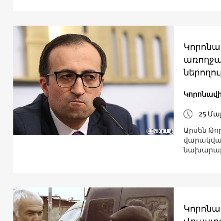
Կորոնա
առողջա
ներողո
Կորոնավի
25 Մա
Արսեն Թո
վարակված
նախարարի
Կորոնավ