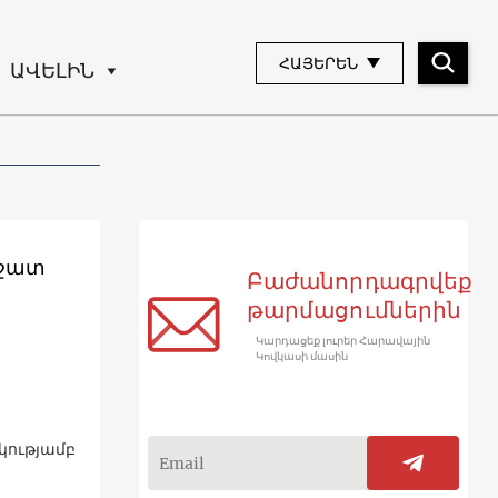
ՀԱՅԵՐԵՆ
ԱՎԵԼԻՆ
աշատ
Բաժանորդագրվեք
թարմացումներին
Կարդացեք լուրեր Հարավային
Կովկասի մասին
կությամբ