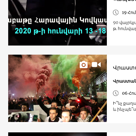
19 Հո
90 վայրկ
թ. հունվա
Վրաստա
06 Հո
Ի՞նչ քաղ
և ինչպե՞ս