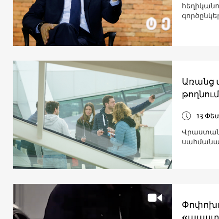
հեղիկանո
գործընկե
Առանց վ
թողնու
13 Փե
Վրաստանի
սահմանապ
Փոփոխո
«ապստա