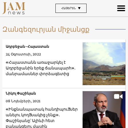
ՀԱՅԵՐԵՆ
Զանգեզուրյան միջանցք
Ադրբեջան-Հայաստան
24 Օգոստոսի, 2022
«Հայաստանն առաջարկել է
Ադրբեջանին երեք ճանապարհ»․
մանրամասներ փորձագետից
Նիկոլ Փաշինյան
08 Նոյեմբերի, 2021
«Ինքնանպատակ հանդիպուﬓեր
անելու կողﬓակից չենք»․
Փաշինյանը՝ Ալիևի հետ
բանակցելու մասին