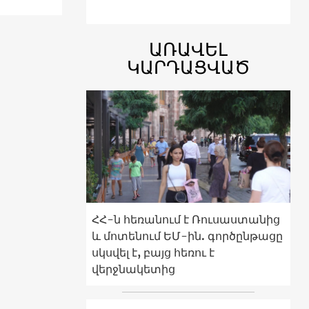
ԱՌԱՎԵԼ
ԿԱՐԴԱՑՎԱԾ
ՀՀ-ն հեռանում է Ռուսաստանից
և մոտենում ԵՄ-ին. գործընթացը
սկսվել է, բայց հեռու է
վերջնակետից