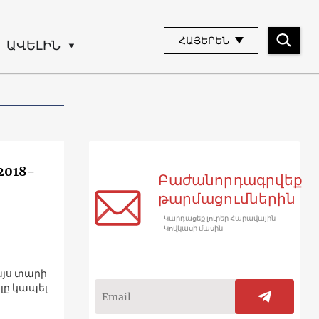
ՀԱՅԵՐԵՆ
ԱՎԵԼԻՆ
2018-
Բաժանորդագրվեք
թարմացումներին
Կարդացեք լուրեր Հարավային
Կովկասի մասին
այս տարի
լը կապել