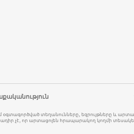
աքականություն
մ օգտագործված տեղանունները, եզրույթները և ար
դիր չէ, որ արտացոլեն հրապարակող կողմի տեսակ