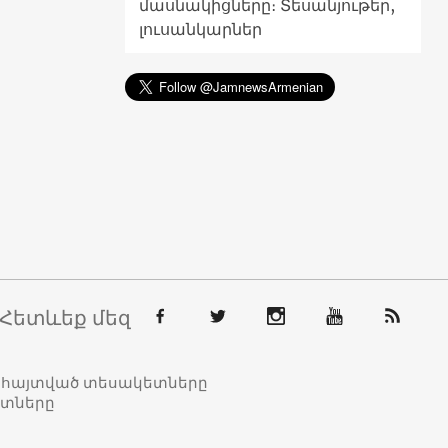
մասնակիցները։ Տեսանյութեր,
լուսանկարներ
Հետևեք մեզ
տահայտված տեսակետները
ետները