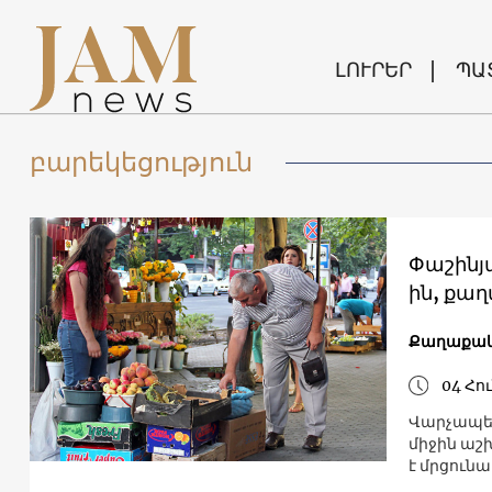
ԼՈՒՐԵՐ
ՊԱ
բարեկեցություն
Փաշինյա
ին, քա
Քաղաքակ
04 Հու
Վարչապետ
միջին աշ
է մրցունա