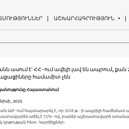
ՏՄՈՒԹՅՈՒՆՆԵՐ
ԱՇԽԱՐՀԱԳՐՈՒԹՅՈՒՆ
նն ասում է՝ ՀՀ-ում ավելի լավ են ապրում, քան 
ղաքացիները համամիտ չեն
անությունը Հայաստանում
նիսի, 2025
ն ԱԺ-ում հայտարարել է, որ 2018 թ․-ի ապրիլի համեմատ 
խատավարձն աճել է 75%-ով, բարձր աշխատավարձ ստանա
կ կրթության հետ։ Կարծիքներ։