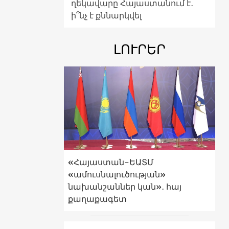
ղեկավարը Հայաստանում է․
ի՞նչ է քննարկվել
ԼՈՒՐԵՐ
«Հայաստան-ԵԱՏՄ
«ամուսնալուծության»
նախանշաններ կան»․ հայ
քաղաքագետ