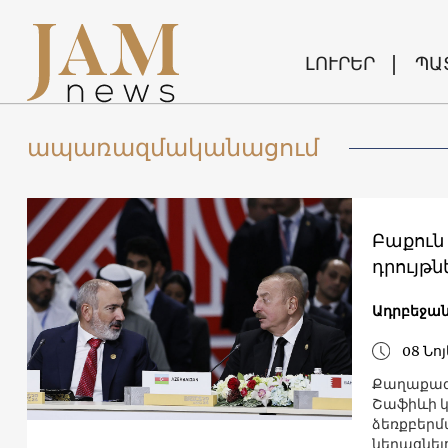
ԼՈՒՐԵՐ
ՊԱ
ապառազմականացում
Բաքուն
դրույթ
Ադրբեջա
08 Նո
Քաղաքագե
Շաֆիևի կ
ձեռքբերմ
նեղացնելո