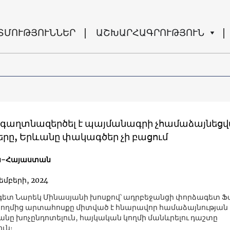
ՏՄՈՒԹՅՈՒՆՆԵՐ
ԱՇԽԱՐՀԱԳՐՈՒԹՅՈՒՆ
 գաղտնազերծել է պայմանագրի չհամաձայնեց
ները, Երևանը փակագծեր չի բացում
ն-Հայաստան
յեմբերի, 2024
տ Նարեկ Մինասյանի խոսքով՝ ադրբեջանցի փորձագետ Ֆ
ողմից արտահոսքը միտված է հնարավոր համաձայնության
անը խոչընդոտելուն, հայկական կողմի մանևրելու դաշտը
ւն։