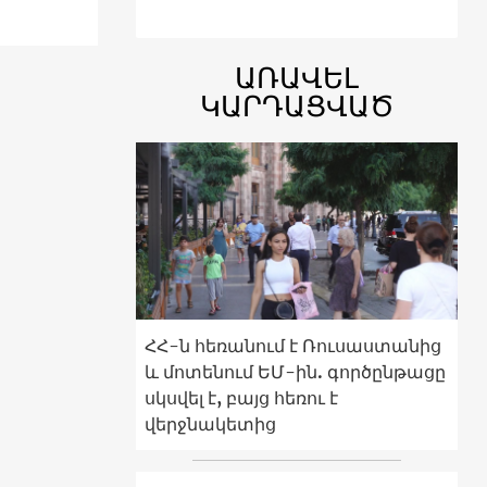
ԱՌԱՎԵԼ
ԿԱՐԴԱՑՎԱԾ
ՀՀ-ն հեռանում է Ռուսաստանից
և մոտենում ԵՄ-ին. գործընթացը
սկսվել է, բայց հեռու է
վերջնակետից