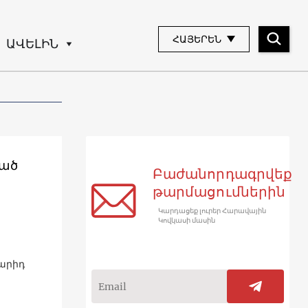
ՀԱՅԵՐԵՆ
ԱՎԵԼԻՆ
ված
Բաժանորդագրվեք
թարմացումներին
Կարդացեք լուրեր Հարավային
Կովկասի մասին
արիդ