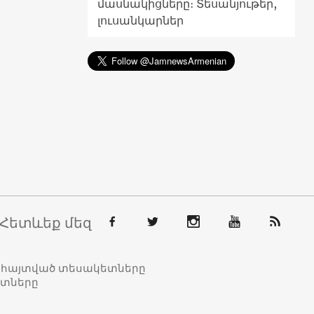
մասնակիցները։ Տեսանյութեր,
լուսանկարներ
Հետևեք մեզ
տահայտված տեսակետները
ետները