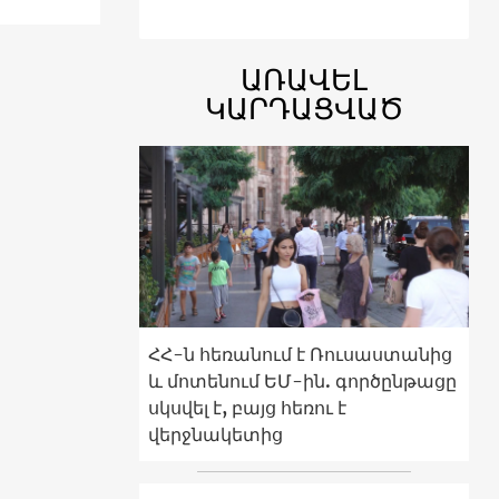
ԱՌԱՎԵԼ
ԿԱՐԴԱՑՎԱԾ
ՀՀ-ն հեռանում է Ռուսաստանից
և մոտենում ԵՄ-ին. գործընթացը
սկսվել է, բայց հեռու է
վերջնակետից