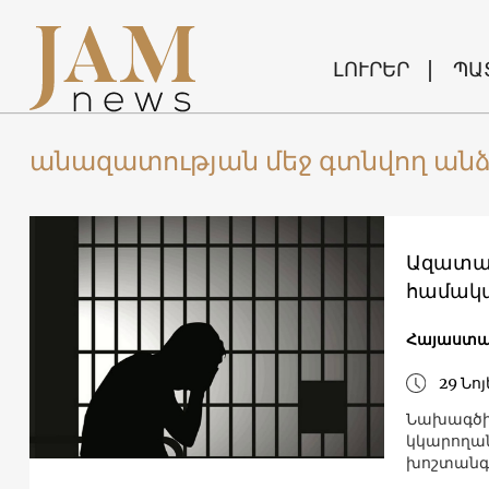
ԼՈՒՐԵՐ
ՊԱ
անազատության մեջ գտնվող ան
Ազատազ
համակա
Հայաստ
29 Նո
Նախագծի 
կկարողան
խոշտանգո