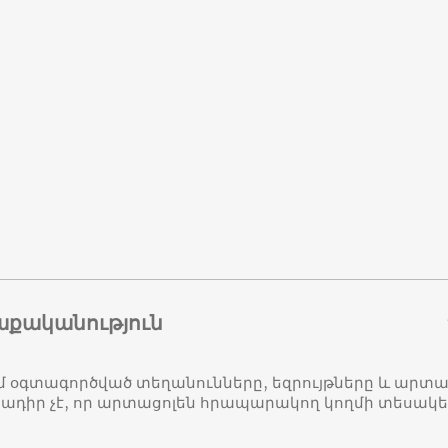
աքականություն
մ օգտագործված տեղանունները, եզրույթները և ար
դիր չէ, որ արտացոլեն հրապարակող կողմի տեսակ