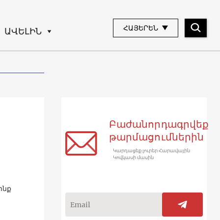
ՀԱՅԵՐԵՆ
ԱՎԵԼԻՆ
Բաժանորդագրվեք
թարմացումներին
Կարդացեք լուրեր Հարավային
Կովկասի մասին
ինք