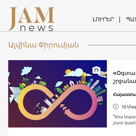
ԼՈՒՐԵՐ
ՊԱ
Ալվինա Փիրումյան
«Օգտագ
շրջանա
Հայաստ
15 Մայ
Դրա նպատ
շատ կարև