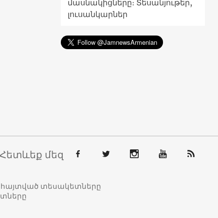
մասնակիցները։ Տեսանյութեր,
լուսանկարներ
Հետևեք մեզ
տահայտված տեսակետները
ետները