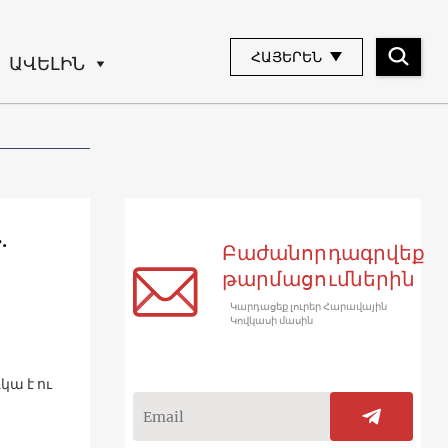
ՀԱՅԵՐԵՆ
ԱՎԵԼԻՆ
.
Բաժանորդագրվեք
թարմացումներին
Կարդացեք լուրեր Հարավային
Կովկասի մասին
ա է ու