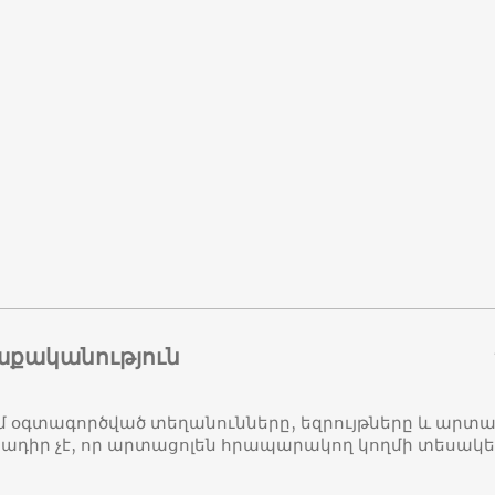
աքականություն
մ օգտագործված տեղանունները, եզրույթները և ար
դիր չէ, որ արտացոլեն հրապարակող կողմի տեսակ