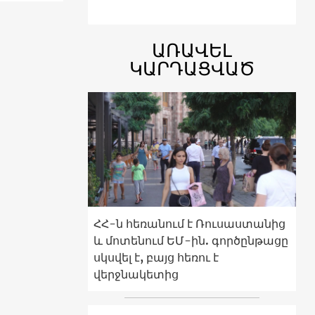
ԱՌԱՎԵԼ
ԿԱՐԴԱՑՎԱԾ
ՀՀ-ն հեռանում է Ռուսաստանից
և մոտենում ԵՄ-ին. գործընթացը
սկսվել է, բայց հեռու է
վերջնակետից