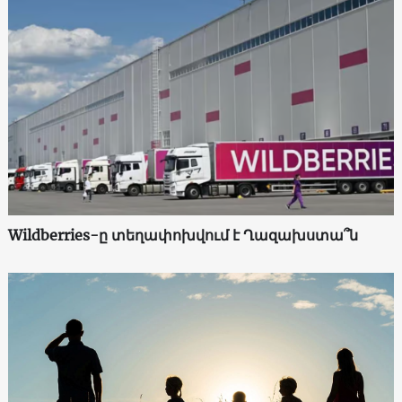
Wildberries-ը տեղափոխվում է Ղազախստա՞ն