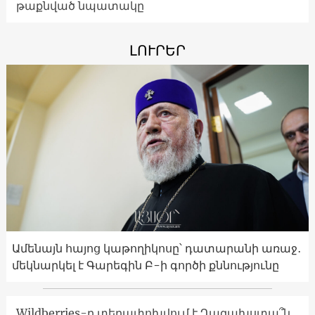
թաքնված նպատակը
ԼՈՒՐԵՐ
Ամենայն հայոց կաթողիկոսը՝ դատարանի առաջ․
մեկնարկել է Գարեգին Բ-ի գործի քննությունը
Wildberries-ը տեղափոխվում է Ղազախստա՞ն