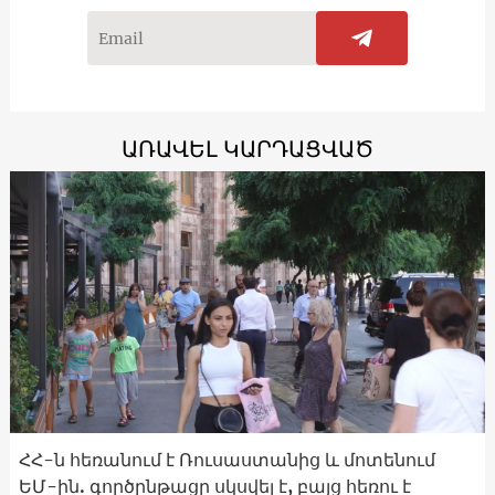
ԱՌԱՎԵԼ ԿԱՐԴԱՑՎԱԾ
ՀՀ-ն հեռանում է Ռուսաստանից և մոտենում
ԵՄ-ին. գործընթացը սկսվել է, բայց հեռու է