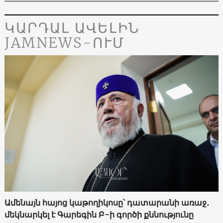
ԿԱՐԴԱԼ ԱՎԵԼԻՆ
JAMNEWS-ՈՒՄ
Ամենայն հայոց կաթողիկոսը՝ դատարանի առաջ․
մեկնարկել է Գարեգին Բ-ի գործի քննությունը