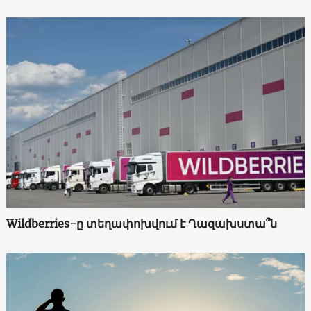
Wildberries-ը տեղափոխվում է Ղազախստա՞ն