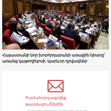
Հայաստանի նոր խորհրդարանի առաջին նիստը՝
առանց կաթողիկոսի. կարևոր դրվագներ
Բաժանորդագրվեք
թարմացումներին
Կարդացեք լուրեր Հարավային Կովկասի մասին