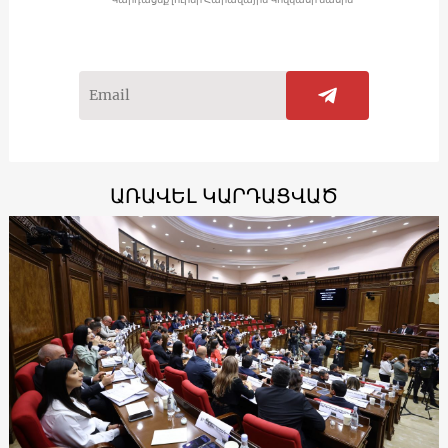
ԱՌԱՎԵԼ ԿԱՐԴԱՑՎԱԾ