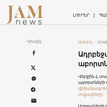
ԼՈՒՐԵՐ
ՊԱ
Կիսվել
Արխիվ
-
27.0
Ադրբեջա
աբորտն
Վերջին 4 տ
աբորտների տ
վիճակագրո
տվյալները:
Աբորտների 