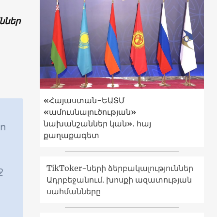
ւններ
«Հայաստան-ԵԱՏՄ
«ամուսնալուծության»
նախանշաններ կան»․ հայ
տո
քաղաքագետ
TikToker-ների ձերբակալություններ
ջ
Ադրբեջանում. խոսքի ազատության
սահմանները