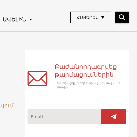
ՀԱՅԵՐԵՆ
ԱՎԵԼԻՆ
Բաժանորդագրվեք
թարմացումներին
Կարդացեք լուրեր Հարավային Կովկասի
մասին
այում