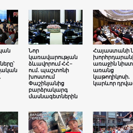
կան
Նոր
Հայաստանի 
կառավարության
խորհրդարան
երը՝
ձևավորում ՀՀ-
առաջին նիստ
վական
ում․ պաշտոնի
առանց
․
խոստում
կաթողիկոսի.
Փաշինյանից
կարևոր դրվա
բարձրակարգ
մասնագետներին