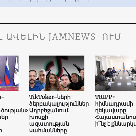
Լ ԱՎԵԼԻՆ JAMNEWS-ՈՒՄ
ն-
TikToker-ների
TRIPP+
ձերբակալություններ
հիմնադրամի
ւծության»
Ադրբեջանում.
ղեկավարը
եր
խոսքի
Հայաստանում
ազատության
ի՞նչ է քննարկվ
տ
սահմանները