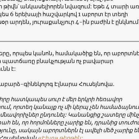
 թիվն՝ անկասելիորեն նվազում: Եթե 4 տարի ա
ս 6 երեխայի հաշվարկով 1 աբորտ էր տեղի
սօր արդեն, յուրաքանչյուր 4-ին բաժին է ընկնում
րը, որպես կանոն, համակածիք են, որ աբորտն
 պատճառը բնակչության ոչ բավարար
ւնն է:
աբարձ-գինեկոլոգ Էլնարա Հուսեյնովա.
իրը հատկապես սուր է մեր երկրի հեռավոր
ում, որտեղ կանայք ոչ մի կերպ չեն համաձայնու
նավորիչներ ընդունել: Կանանցից շատերը մին
ահ են, որ հորմոնները չարիք են, դրանից տուժու
յունը, սակայն աբորտներն էլ ավելի մեծ չարիք ե
 Հուսեյնովան
«Էխո» թերթին: