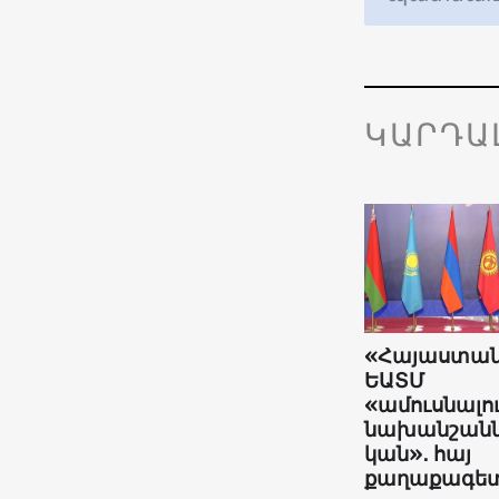
ԿԱՐԴԱ
«Հայաստա
ԵԱՏՄ
«ամուսնալո
նախանշանն
կան»․ հայ
քաղաքագե