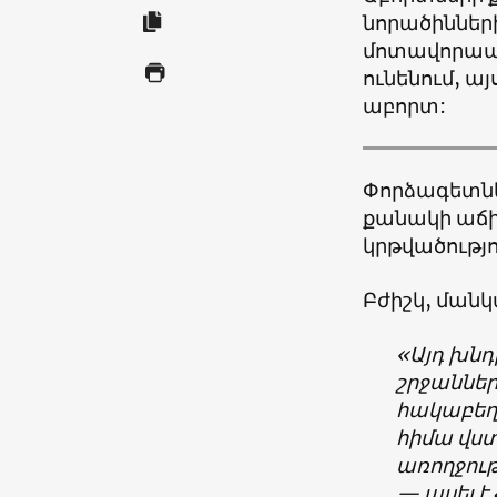
նորածինների
մոտավորապե
ունենում, այ
աբորտ:
Փորձագետնե
քանակի աճի
կրթվածությո
Բժիշկ, մանկ
«Այդ խնդ
շրջաններ
հակաբեղմ
հիմա վստ
առողջութ
— ասել է