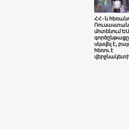
ՀՀ-ն հեռանո
Ռուսաստան
մոտենում ԵՄ
գործընթացը
սկսվել է, բայ
հեռու է
վերջնակետ