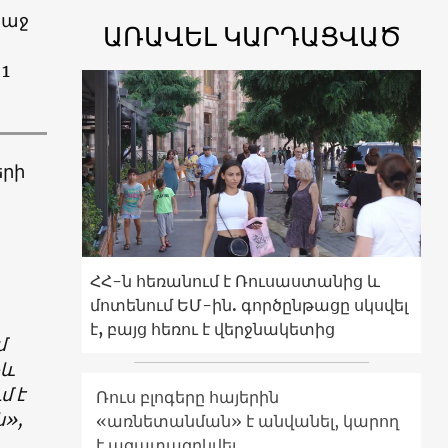
ռաջ
ԱՌԱՎԵԼ ԿԱՐԴԱՑՎԱԾ
 1
երի
ՀՀ-ն հեռանում է Ռուսաստանից և
մոտենում ԵՄ-ին. գործընթացը սկսվել
է, բայց հեռու է վերջնակետից
մ
չև
մ է
Ռուս բլոգերը հայերին
ն»,
«առնետանման» է անվանել, կարող
է ազատազրկվել