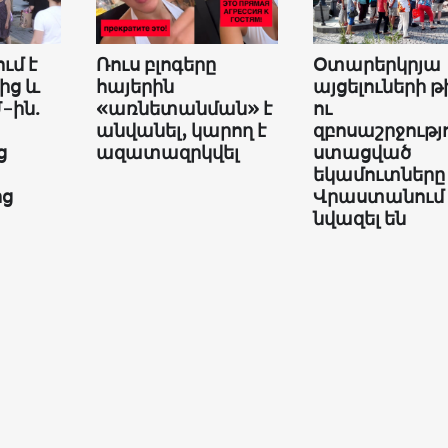
ւմ է
Ռուս բլոգերը
Օտարերկրյա
ից և
հայերին
այցելուների թ
-ին.
«առնետանման» է
ու
անվանել, կարող է
զբոսաշրջությ
ց
ազատազրկվել
ստացված
եկամուտները
ից
Վրաստանում
նվազել են