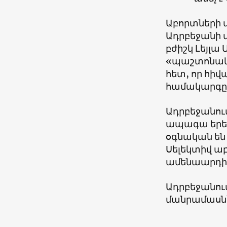
Աբորտների վ
Ադրբեջանի 
բժիշկ Լեյլա
«պաշտոնակա
հետ, որ հիվ
համակարգը, 
Ադրբեջանո
ապագա երեխ
օգնական են 
Սելեկտիվ ա
ամենաարդիա
Ադրբեջանու
մանրամասն՝ 