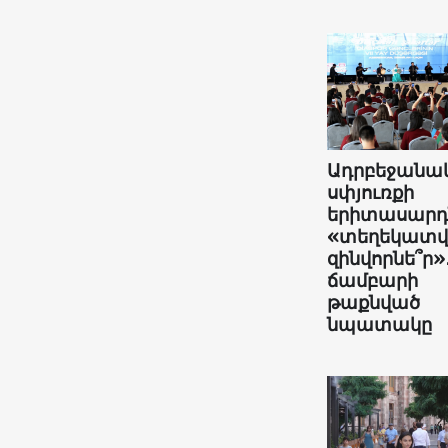
Ադրբեջանա
սփյուռքի
երիտասարդն
«տեղեկատ
զինվորնե՞ր»
ճամբարի
թաքնված
նպատակը