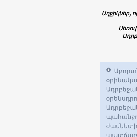
Աղջիկներ, ո
Սեռով
Ադրբ
Աբորտն
օրինակա
Ադրբեջա
օրենսդրո
Ադրբեջան
պահանջով
ժամկետից
պատճառն