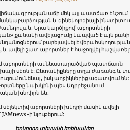
իճակագրության աճի մեկ այլ պատճառ է նշում
մանկաբարձության և գինեկոլոգիայի ինստիտո
 Մամեդովան: Նրա կարծիքով՝ աբորտների
ն» քանակի ավելացումը կապված է այն բանի
անդանոցներում բարելավվել է վերահսկողության
և ավելի շատ աբորտներ է հաջողվել հաշվառել
ւմ աբորտների ամենատարածված պատճառն
այի սեռն է: Ընտանիքները տղա ժառանգ և տ
ուզում ունենալ, իսկ աղջիկներից ազատվում են:
բորտները նախկինի պես Ադրբեջանում
կան խնդիրն են:
մ սելեկտիվ աբորտների խնդրի մասին ավելի
JAMnews-ի նյութերում:
Երկրորդ տեսակի երեխաներ