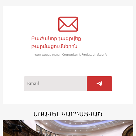
Բաժանորդագրվեք
թարմացումներին
Կարդացեք լուրեր Հարավային Կովկասի մասին
ԱՌԱՎԵԼ ԿԱՐԴԱՑՎԱԾ