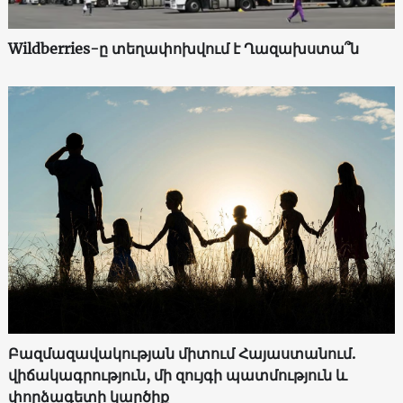
Wildberries-ը տեղափոխվում է Ղազախստա՞ն
Բազմազավակության միտում Հայաստանում.
վիճակագրություն, մի զույգի պատմություն և
փորձագետի կարծիք