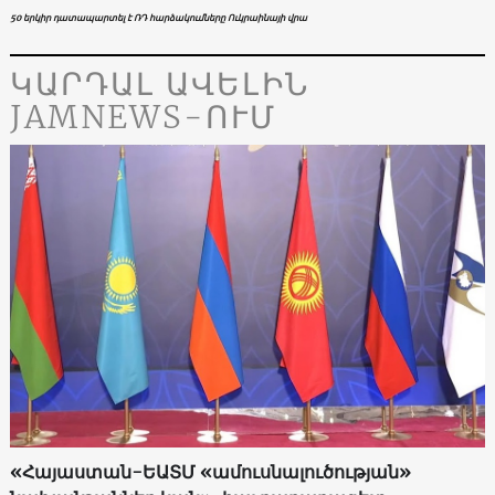
50 երկիր դատապարտել է ՌԴ հարձակումները Ուկրաինայի վրա
ԿԱՐԴԱԼ ԱՎԵԼԻՆ
JAMNEWS-ՈՒՄ
«Հայաստան-ԵԱՏՄ «ամուսնալուծության»