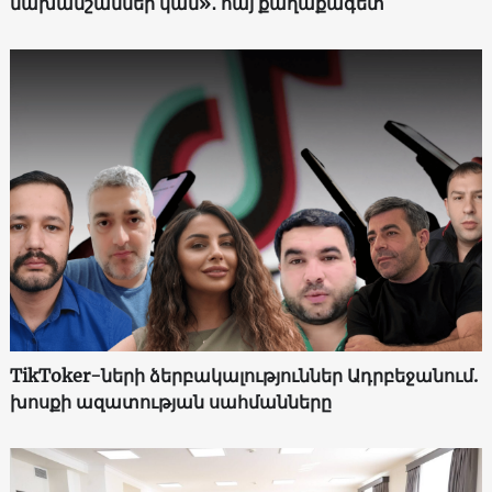
նախանշաններ կան»․ հայ քաղաքագետ
TikToker-ների ձերբակալություններ Ադրբեջանում.
խոսքի ազատության սահմանները