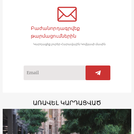
Բաժանորդագրվեք
թարմացումներին
Կարդացեք լուրեր Հարավային Կովկասի մասին
ԱՌԱՎԵԼ ԿԱՐԴԱՑՎԱԾ