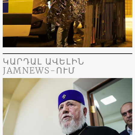
ԿԱՐԴԱԼ ԱՎԵԼԻՆ
JAMNEWS-ՈՒՄ