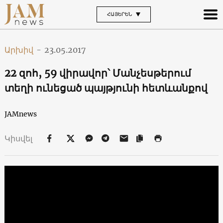
ՀԱՅԵՐԵՆ
Արխիվ
-
23.05.2017
22 զոհ, 59 վիրավոր՝ Մանչեսթերում
տեղի ունեցած պայթյունի հետևանքով
JAMnews
Կիսվել