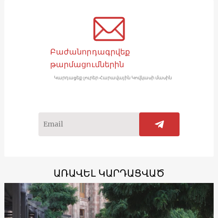
Բաժանորդագրվեք
թարմացումներին
Կարդացեք լուրեր Հարավային Կովկասի մասին
ԱՌԱՎԵԼ ԿԱՐԴԱՑՎԱԾ