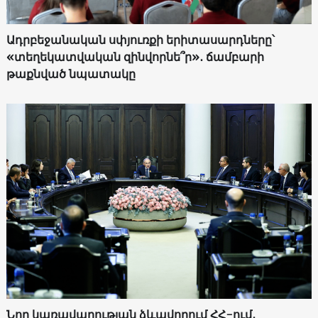
Ադրբեջանական սփյուռքի երիտասարդները՝
«տեղեկատվական զինվորնե՞ր»․ ճամբարի
թաքնված նպատակը
Նոր կառավարության ձևավորում ՀՀ-ում․