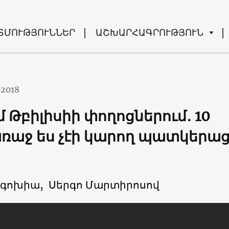
ՏՄՈՒԹՅՈՒՆՆԵՐ
ԱՇԽԱՐՀԱԳՐՈՒԹՅՈՒՆ
.2018
 Թբիլիսիի փողոցներում․ 10
ռաջ ես չէի կարող պատկերաց
գոխիա,
Սերգո Մարտիրոսով