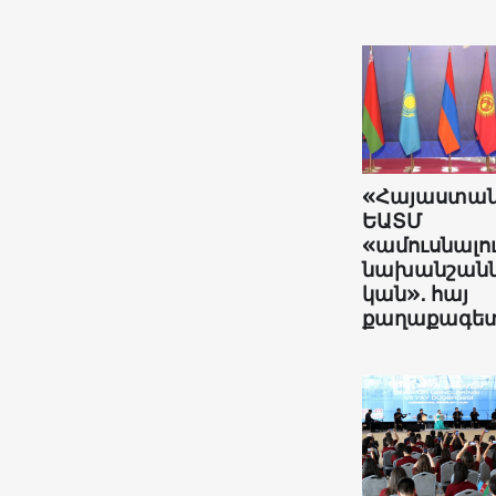
«Հայաստա
ԵԱՏՄ
«ամուսնալո
նախանշանն
կան»․ հայ
քաղաքագե