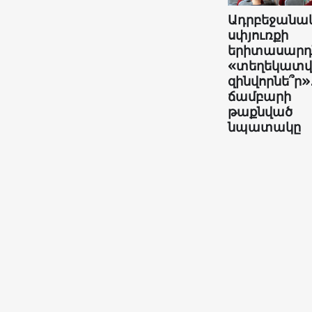
Ադրբեջանա
սփյուռքի
երիտասարդն
«տեղեկատ
զինվորնե՞ր»
ճամբարի
թաքնված
նպատակը