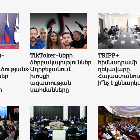
ն-
TikToker-ների
TRIPP+
ձերբակալություններ
հիմնադրամի
ւծության»
Ադրբեջանում.
ղեկավարը
եր
խոսքի
Հայաստանում
ազատության
ի՞նչ է քննարկվ
տ
սահմանները