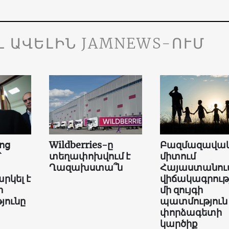
Լ ԱՎԵԼԻՆ JAMNEWS-ՈՒՄ
ոց
Wildberries-ը
Բազմազավակ
՝
տեղափոխվում է
միտում
Ղազախստա՞ն
Հայաստանում
րկել է
վիճակագրությ
ի
մի զույգի
յունը
պատմություն
փորձագետի
կարծիք