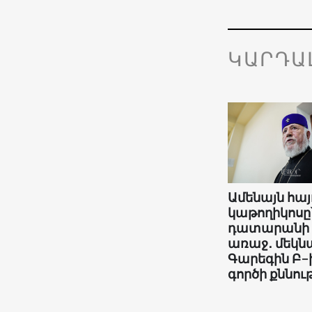
ԿԱՐԴԱ
Ամենայն հայ
կաթողիկոսը
դատարանի
առաջ․ մեկնա
Գարեգին Բ-
գործի քննութ