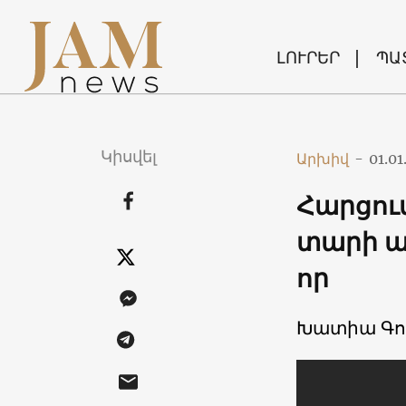
ԼՈՒՐԵՐ
ՊԱ
Կիսվել
Արխիվ
-
01.01
Հարցում
տարի ա
որ
Խատիա Գո