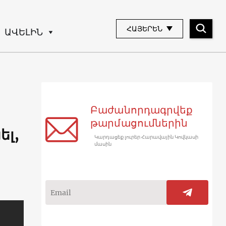
ՀԱՅԵՐԵՆ
ԱՎԵԼԻՆ
Բաժանորդագրվեք
թարմացումներին
ել,
Կարդացեք լուրեր Հարավային Կովկասի
մասին