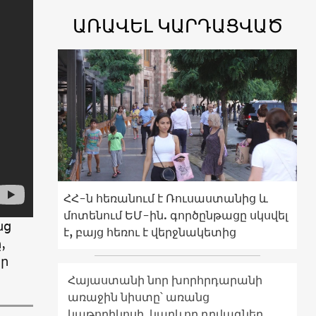
ԱՌԱՎԵԼ ԿԱՐԴԱՑՎԱԾ
ՀՀ-ն հեռանում է Ռուսաստանից և
մոտենում ԵՄ-ին. գործընթացը սկսվել
նց
է, բայց հեռու է վերջնակետից
,
եր
Հայաստանի նոր խորհրդարանի
առաջին նիստը՝ առանց
կաթողիկոսի. կարևոր դրվագներ