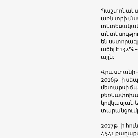
Պաշտոնական
առևտրի մա
տնտեսական ն
տնտեսությո
են սստորագ
աճել է 132%
այլն:
Վրաստանի-Չ
2016թ-ի սեպ
մետաքսի ճ
բեռնափոխա
կովկասյան 
տարանցումը
2017թ-ի հո
4541 քաղաք