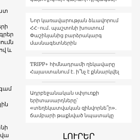
զատ
Նոր կառավարության ձևավորում
երի
ՀՀ-ում․ պաշտոնի խոստում
գրեր
Փաշինյանից բարձրակարգ
ումն
մասնագետներին
ով և
TRIPP+ հիմնադրամի ղեկավարը
Հայաստանում է․ ի՞նչ է քննարկվել
գամ
Ադրբեջանական սփյուռքի
երիտասարդները՝
յին
«տեղեկատվական զինվորնե՞ր»․
ճամբարի թաքնված նպատակը
անի
ԼՈՒՐԵՐ
րվա