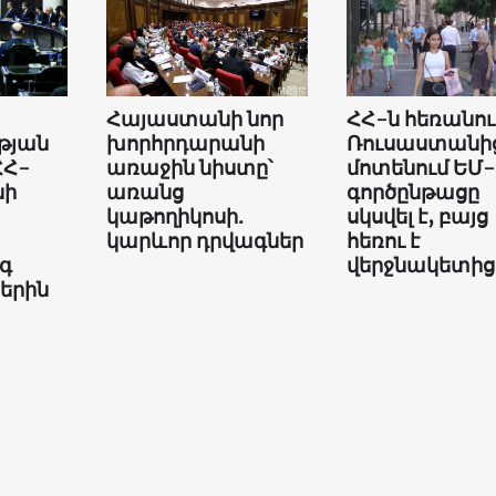
Հայաստանի նոր
ՀՀ-ն հեռանու
թյան
խորհրդարանի
Ռուսաստանի
ՀՀ-
առաջին նիստը՝
մոտենում ԵՄ-
նի
առանց
գործընթացը
կաթողիկոսի.
սկսվել է, բայց
կարևոր դրվագներ
հեռու է
գ
վերջնակետից
երին