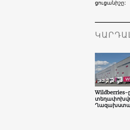
ցուցանիշը:
ԿԱՐԴԱ
Wildberries-
տեղափոխվո
Ղազախստա