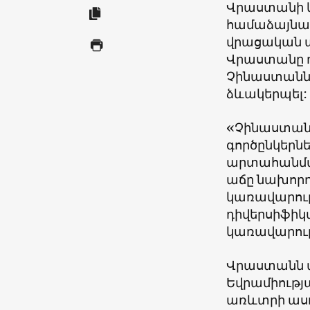
Վրաստանի կ
համաձայնա
վրացական 
Վրաստանը դ
Չինաստանն
ձևակերպել:
«Չինաստան
գործընկերնե
արտահանման
աճը նախորդ
կառավարութ
դիվերսիֆիկ
կառավարութ
Վրաստանն ա
Եվրամիությ
առևտրի ասո