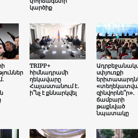
փորձագետի
կարծիք
րի
TRIPP+
Ադրբեջանակ
յուններ
հիմնադրամի
սփյուռքի
մ.
ղեկավարը
երիտասարդնե
Հայաստանում է․
«տեղեկատվ
ն
ի՞նչ է քննարկվել
զինվորնե՞ր»․
ը
ճամբարի
թաքնված
նպատակը