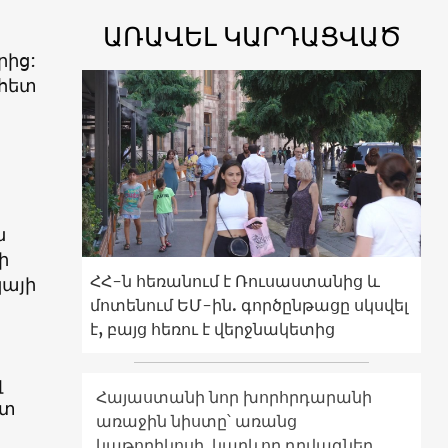
ԱՌԱՎԵԼ ԿԱՐԴԱՑՎԱԾ
ից:
 հետ
ն
ի
ՀՀ-ն հեռանում է Ռուսաստանից և
կայի
մոտենում ԵՄ-ին. գործընթացը սկսվել
է, բայց հեռու է վերջնակետից
լ
Հայաստանի նոր խորհրդարանի
ատ
առաջին նիստը՝ առանց
կաթողիկոսի. կարևոր դրվագներ