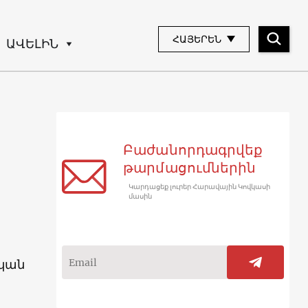
ՀԱՅԵՐԵՆ
ԱՎԵԼԻՆ
Բաժանորդագրվեք
թարմացումներին
Կարդացեք լուրեր Հարավային Կովկասի
մասին
ական