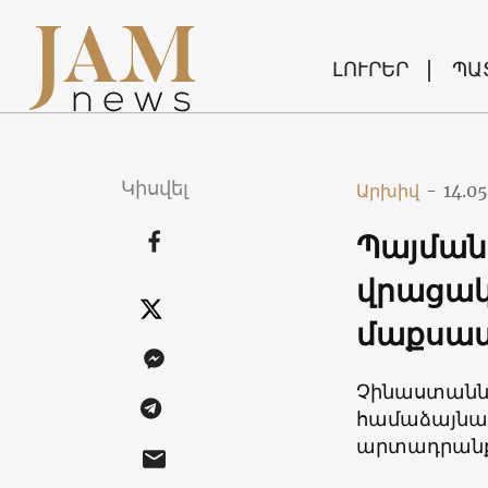
ԼՈՒՐԵՐ
ՊԱ
Կիսվել
Արխիվ
-
14.05
Պայման
վրացա
մաքսատ
Չինաստանն
համաձայնագ
արտադրանքի