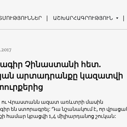
ՏՄՈՒԹՅՈՒՆՆԵՐ
ԱՇԽԱՐՀԱԳՐՈՒԹՅՈՒՆ
.2017
ագիր Չինաստանի հետ.
կան արտադրանքը կազատվի
ուրքերից
 ու Վրաստանն ազատ առևտրի մասին
իր են ստորագրել: Դա նշանակում է, որ վրաց
 համար կբացվի 1,4 միլիարդանոց շուկան: