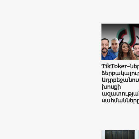
TikToker-նե
ձերբակալութ
Ադրբեջանու
խոսքի
ազատությա
սահմաններ