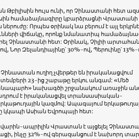
 Թբիլիսին հույս ունի, որ Չինաստանի հետ ա
սին համաձայնագիրը կբարձրացնի Վրաստանի
երուժը: Որպես օրինակ նա բերում է այլ երկրն
ւնների վիճակը, որոնք նմանատիպ համաձայնա
րել Չինաստանի հետ: Օրինակ, Չիլիի արտահան
-ով, Նոր Զելանդիայինը՝ 30%-ով, Պերուինը՝ 13%-
ինաստան ուղիղ չվերթեր են իրականացվում
տեմբերի 23-ից շաբաթը երկու անգամ: «Մեծ
անապարհ» նախագծի շրջանակում առաջին ան
դրում է իրականացվել տրանսասիական-
երկաթուղային կազմով: Ապագայում երկաթուղա
 կկապի Ասիան Եվրոպայի հետ:
ւնվարին-ապրիլին Վրաստան է այցելել Չինաստ
ացի, ինչը 32%-ով գերազանցում է նախորդ տա