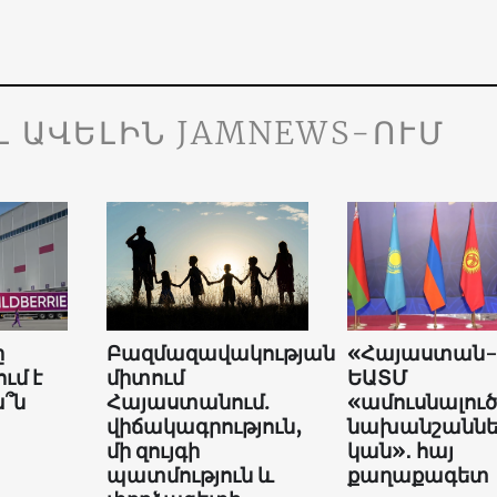
Լ ԱՎԵԼԻՆ JAMNEWS-ՈՒՄ
ը
Բազմազավակության
«Հայաստան-
ւմ է
միտում
ԵԱՏՄ
՞ն
Հայաստանում.
«ամուսնալուծ
վիճակագրություն,
նախանշաննե
մի զույգի
կան»․ հայ
պատմություն և
քաղաքագետ