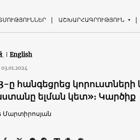
ՏՄՈՒԹՅՈՒՆՆԵՐ
ԱՇԽԱՐՀԱԳՐՈՒԹՅՈՒՆ
й
English
03.01.2024
3-ը հանգեցրեց կորուստների
ստանը ելման կետ»։ Կարծիք
ե Մարտիրոսյան