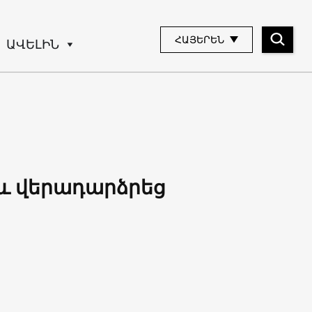
ՀԱՅԵՐԵՆ
ԱՎԵԼԻՆ
 և վերադարձրեց