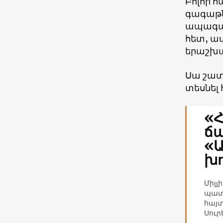
Բոլոր 
գագաթն
ապագայ
հետ, ա
երաշխա
Սա շատ
տեսնել
«
ճա
«Ա
խո
Միլլ
պատ
հայտ
Սուր