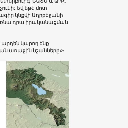
ետերբուրգ՝ ԵԱՏՄ և ԱՊՀ
ունի։ Եվ եթե մոտ
գիր կնքվի Ադրբեջանի
դառնա դրա իրականացման
 արդեն կարող ենք
ման առաջին նշանները»։