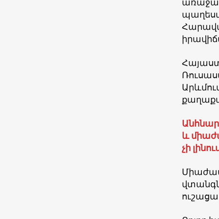
առաջացե
պաղեստ
Հարավա
իրավիճ
Հայաստ
Ռուսաստ
Արևմու
քաղաքա
Անհնար
և միաժ
չի լինու
Միաժամ
վտանգն
ուշացա