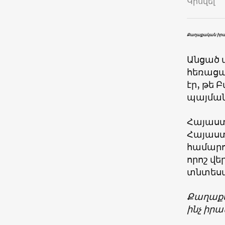
Կիսվել
Քաղաքական իրավի
Անցած
հեռացա
էր, թե 
պայման
Հայաստա
Հայաստ
համարու
որոշ վ
տնտեսա
Քաղաքա
ինչ իրա