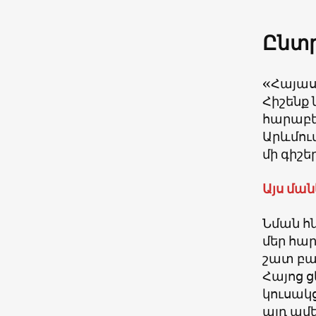
Ընտր
«Հայաս
Հիշենք
հարաբե
Արևմու
մի գիշ
Այս ման
Նման հ
մեր հա
շատ բա
Հայոց 
կուսակց
այդ ամե