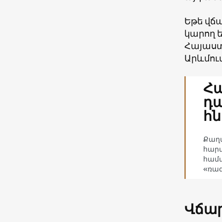
Եթե ​​վ
կարող ե
Հայաստ
Արևմու
Հա
դա
հ
Քաղ
հարա
համա
«ռա
Վճա