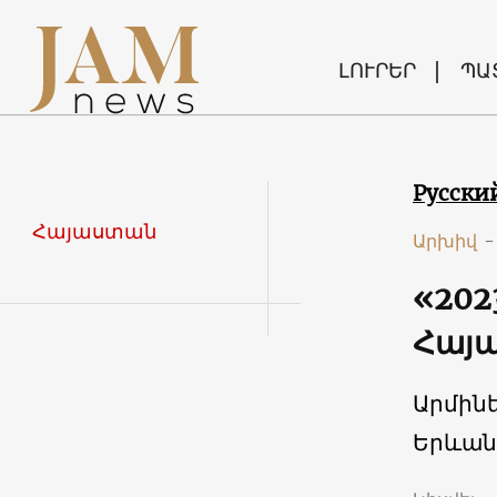
ԼՈՒՐԵՐ
ՊԱ
Русски
Հայաստան
Արխիվ
-
«202
Հայա
Արմին
Երևան