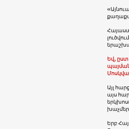
«Այնու
քաղաքա
Հայաստ
լուծվու
երաշխա
Եվ, ըստ
պայման
Մոսկվան
Այլ հար
այս հար
երկխոս
խաչմեր
Երբ Հա