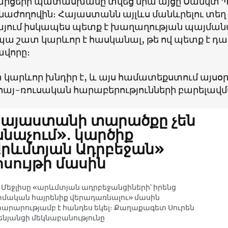
հարցերի պատասխանը տվեց նրա այցը Սանկտ Պ
աժողովին։ Հայաստանն այլևս մանևրելու տեղ չ
ում իսկապես պետք է խաղաղության պայմանա
պա շատ կարևոր է հասկանալ, թե ով պետք է 
վորը։
 կարևոր խնդիր է, և այս համատեքստում այսօր
 հայ-ռուսական հարաբերությունների բարելավ
Հայաստանի տարածքը չեն
նաչում»․ կարծիք
րևմտյան Ադրբեջան»
սույթի մասին
ի Մեջլիսը «արևմտյան ադրբեջանցիների՝ իրենց
մական հայրենիք վերադառնալու» մասին
արարությամբ է հանդես եկել։ Քաղաքագետ Սուրեն
ենյանցի մեկնաբանությունը