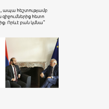
երի, ապա հեշտությամբ
ն զիջումներից հետո
ց։ Որևէ բան կմնա՞