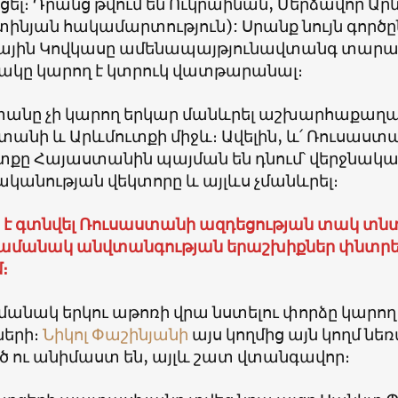
լ։ Դրանց թվում են Ուկրաինան, Մերձավոր Արև
ինյան հակամարտություն): Սրանք նույն գործը
յին Կովկասը ամենապայթյունավտանգ տարած
ակը կարող է կտրուկ վատթարանալ։
անը չի կարող երկար մանևրել աշխարհաքաղաք
անի և Արևմուտքի միջև։ Ավելին, և՛ Ռուսաստան
տքը Հայաստանին պայման են դնում՝ վերջնակ
կանության վեկտորը և այլևս չմանևրել։
 է գտնվել Ռուսաստանի ազդեցության տակ տ
ն
ամանակ անվտանգության երաշխիքներ փնտրել 
մ։
անակ երկու աթոռի վրա նստելու փորձը կարող 
երի։
Նիկոլ Փաշինյանի
այս կողմից այն կողմ նեռ
ծ ու անիմաստ են, այլև շատ վտանգավոր։