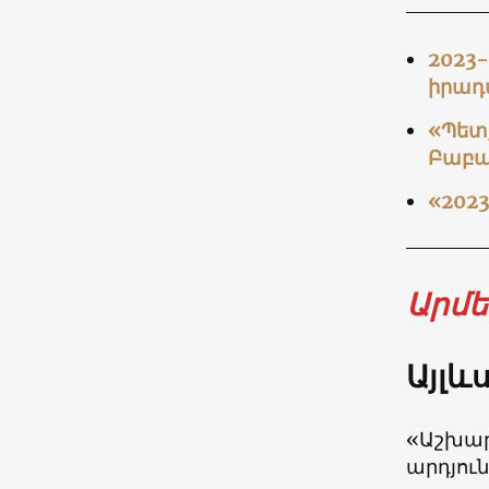
2023
իրադ
«Պետք
Բաբա
«202
Արմ
Այլև
«Աշխար
արդյու