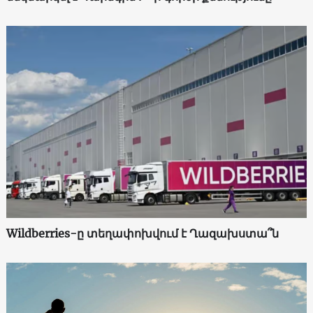
Wildberries-ը տեղափոխվում է Ղազախստա՞ն