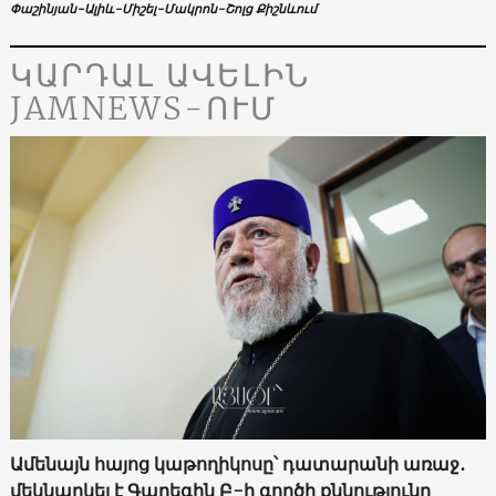
Փաշինյան-Ալիև-Միշել-Մակրոն-Շոլց Քիշնևում
ԿԱՐԴԱԼ ԱՎԵԼԻՆ
JAMNEWS-ՈՒՄ
Ամենայն հայոց կաթողիկոսը՝ դատարանի առաջ․
մեկնարկել է Գարեգին Բ-ի գործի քննությունը