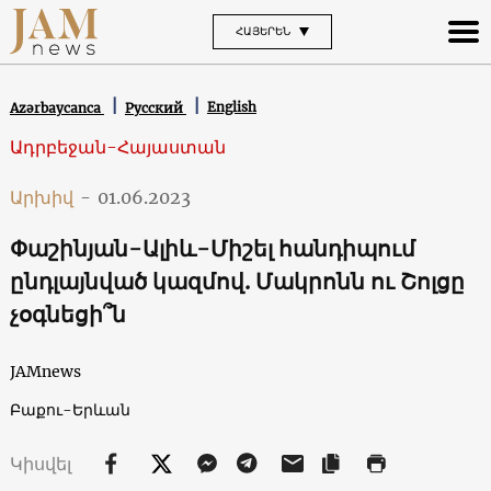
ՀԱՅԵՐԵՆ
English
Azərbaycanca
Русский
Ադրբեջան-Հայաստան
Արխիվ
-
01.06.2023
Փաշինյան-Ալիև-Միշել հանդիպում
ընդլայնված կազմով. Մակրոնն ու Շոլցը
չօգնեցի՞ն
JAMnews
Բաքու-Երևան
Կիսվել