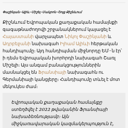
Փաշինյան-Ալիև-Միշել-Մակրոն-Շոլց Քիշնևում
Քիշնևում Եվրոպական քաղաքական համայնքի
գագաթնաժողովի շրջանակներում կայացել է
Հայաստանի
վարչապետ
Նիկոլ Փաշինյանի
և
Ադրբեջանի
նախագահ
Իլհամ Ալիևի
հերթական
հանդիպումը։ Այդ հանդիպման միջնորդը ԵՄ-ն էր՝
ի դեմս Եվրոպական խորհրդի նախագահ Շառլ
Միշելի։ Այս անգամ բանակցություններին
մասնակցել են
Ֆրանսիայի
նախագահն ու
Գերմանիայի կանցլերը։ Հանդիպումը տևել է մոտ
մեկուկես ժամ։
Եվրոպական քաղաքական համայնքը
ստեղծվել է 2022 թվականին Ֆրանսիայի
նախաձեռնությամբ։ Այն
միջկառավարական կազմակերպություն է,