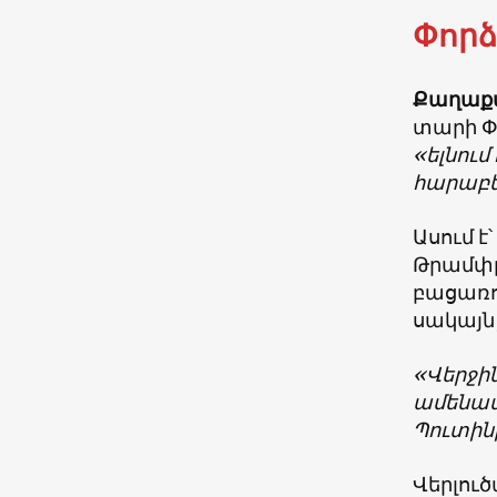
Փոր
Քաղաքա
տարի Փա
«ելնում
հարաբեր
Ասում 
Թրամփը
բացառու
սակայն,
«Վերջին
ամենամե
Պուտինի
Վերլու