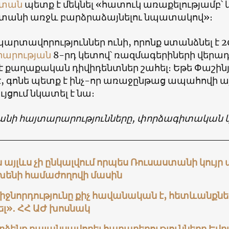
ստան
պետք է մեկնել «հատուկ առաքելությամբ՝
տանի առջև բարձրաձայնելու նպատակով»։
արտավորություններ ունի, որոնք ստանձնել է 20
րարության
8-րդ կետով՝ ռազմագերիների վերա
է քաղաքական դիվիդենտներ շահել։ Եթե Փաշինյա
է, գոնե պետք է ինչ-որ առաջընթաց ապահովի ա
ւյցում նկատել է նա։
անի հայտարարությունները, փորձագիտական 
 այլևս չի ընկալվում որպես Ռուսաստանի կույր
նխենի համաժողովի մասին
իջնորդությունը քիչ հավանական է, հետևանքներ
լ»․ ՀՀ ԱԺ խոսնակ
ձենք բալանսավորել հարաբերությունները Եվր