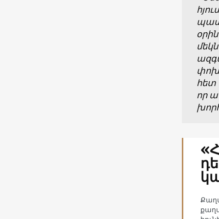
հյու
պատե
օրի
մեկն
ազգա
փոխե
հետ 
որ ա
խոր
«Հ
դե
կա
Քաղա
քաղա