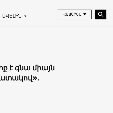
ՀԱՅԵՐԵՆ
ԱՎԵԼԻՆ
 է գնա միայն
պատակով»․