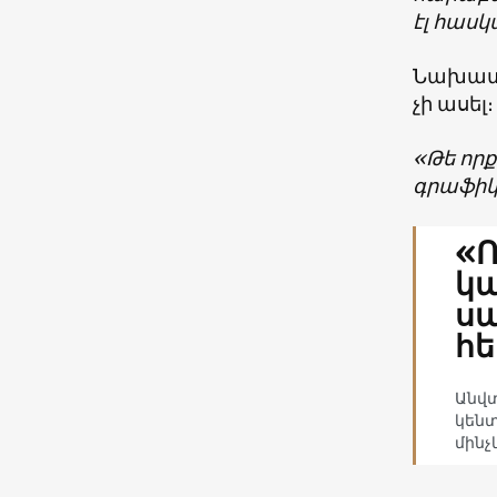
էլ հասկ
Նախատե
չի ասել։
«Թե որ
գրաֆիկ 
«Ռ
կա
սպ
հե
Անվ
կենտ
մինչ