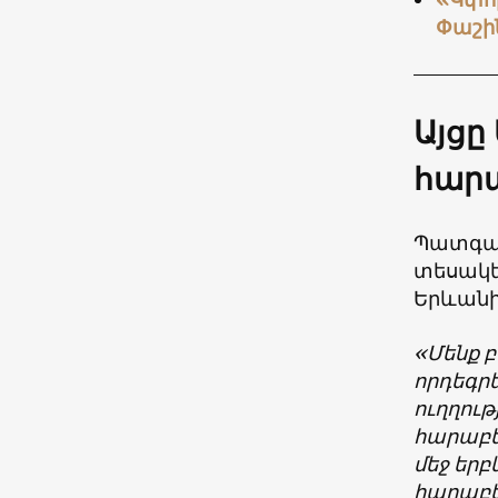
Փաշի
Այցը
հարա
Պատգամ
տեսակե
Երևանի
«Մենք 
որդեգրե
ուղղութ
հարաբե
մեջ երբ
հարաբեր