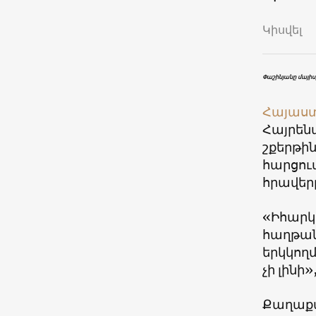
Կիսվել
Փաշինյանը մայիս
Հայաս
Հայրեն
շքերթի
հարցու
հրավեր
«Իհարկ
հաղթան
երկկողմ
չի լինի
Քաղաքագ