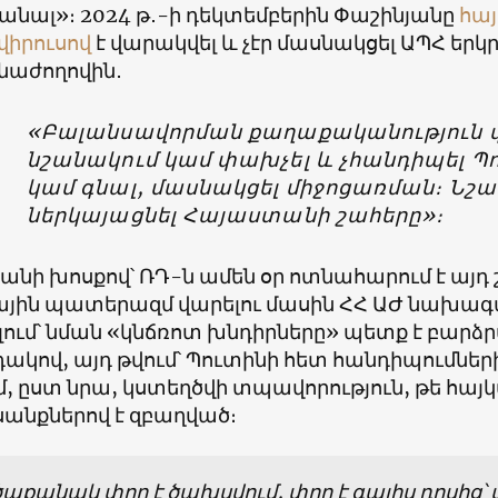
անալ»։ 2024 թ․-ի դեկտեմբերին Փաշինյանը
հայ
վիրուսով
է վարակվել և չէր մասնակցել ԱՊՀ եր
աժողովին․
«Բալանսավորման քաղաքականություն վ
նշանակում կամ փախչել և չհանդիպել Պ
կամ գնալ, մասնակցել միջոցառման։ Նշա
ներկայացնել Հայաստանի շահերը»։
անի խոսքով՝ ՌԴ-ն ամեն օր ոտնահարում է այդ շ
ային պատերազմ վարելու մասին ՀՀ ԱԺ նախագ
ելում՝ նման «կնճռոտ խնդիրները» պետք է բա
ակով, այդ թվում՝ Պուտինի հետ հանդիպումն
, ըստ նրա, կստեղծվի տպավորություն, թե հայ
անքներով է զբաղված։
աքանակ փող է ծախսվում, փող է գալիս դրսից՝