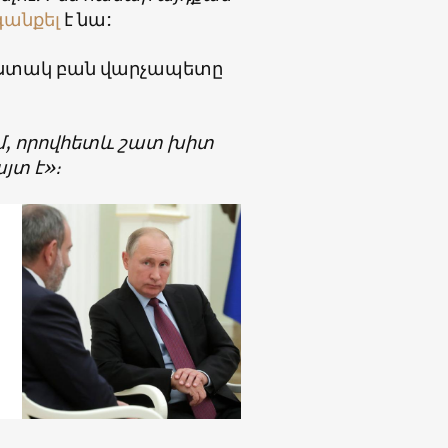
անքել
է նա:
հստակ բան վարչապետը
եմ, որովհետև շատ խիտ
այտ է»։