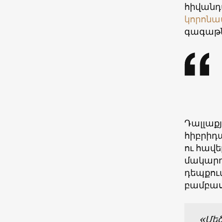
հիվանդ
կորոնա
գագաթն
Դալլաքյ
հիբրիդ
ու հավ
մակարդ
դեպքում
բամբաս
«Մեծ