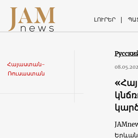
ԼՈՒՐԵՐ
ՊԱ
Русски
Հայաստան-
08.05.20
Ռուսաստան
«Հայ
կնճռ
կար
JAMne
Երևան