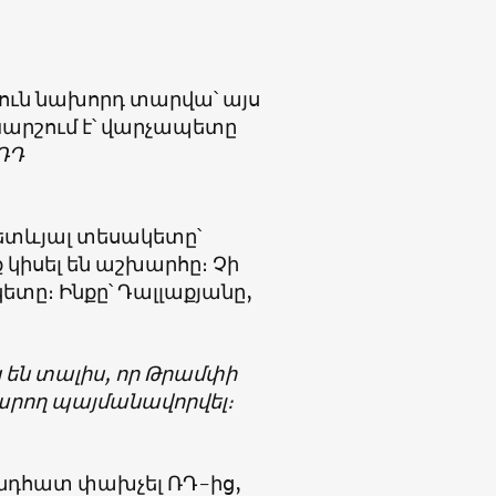
յուն նախորդ տարվա՝ այս
 Կարշում է՝ վարչապետը
-ՌԴ
հետևյալ տեսակետը՝
 կիսել են աշխարհը։ Չի
ետը։ Ինքը՝ Դալլաքյանը,
ց են տալիս, որ Թրամփի
կարող պայմանավորվել։
ընդհատ փախչել ՌԴ-ից,