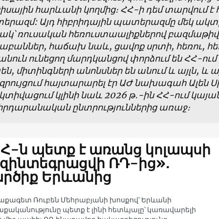
սիսային հարևանի կողմից։ ՀՀ-ի դեմ տարվում է 
րազմ: Այդ հիբրիդային պատերազմը մեկ ակտի
նակ՝ ռուսական հեռուստաալիքներով բազմաթի
աբաններ, հաճախ նաև, ցավոք սրտի, հեռու, հե
նուն ունեցող մարդկանցով փորձում են ՀՀ-ում
ն, միտինգների անոնսներ են անում և այլն, և ա
զրույցում հայտարարել էր ԱԺ նախագահ Ալեն Սիմ
կտիվացում կլինի նաև 2026 թ․-ին ՀՀ-ում կայա
հրդարանական ընտրություններից առաջ։
Հ-ն պետք է առանց կոլապսի
զինտեգրացվի ՌԴ-ից»․
րծիք Երևանից
քագետ Ռուբեն Մեհրաբյանի խոսքով՝ Երևանի
քականությունը պետք է լինի հետևյալը՝ կառավարելի