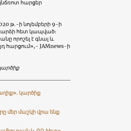
 կնճռոտ հարցեր
20 թ․-ի նոյեմբերի 9-ի
դարձի հետ կապված։
նը որոշել է գնալ և
յդ հարցում»,- JAMnews-ի
կարծիք
 աղիք»․ կարծիք
ը մեր մաշկի վրա ենք
ամիության և ՌԴ հետ»․