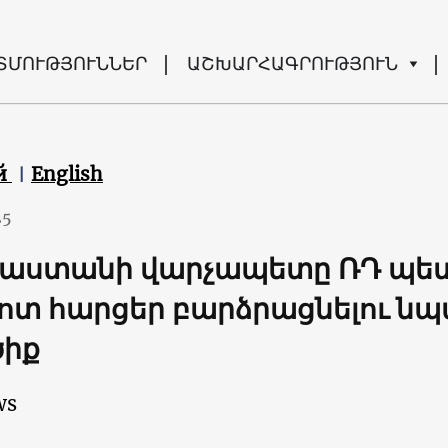
ՏՄՈՒԹՅՈՒՆՆԵՐ
ԱՇԽԱՐՀԱԳՐՈՒԹՅՈՒՆ
й
English
25
աստանի վարչապետը ՌԴ պետք
ոտ հարցեր բարձրացնելու ն
ծիք
ws