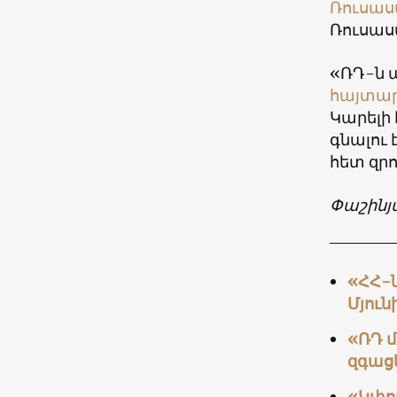
Ռուսա
Ռուսաս
«ՌԴ-ն պ
հայտա
Կարելի 
գնալու 
հետ զրո
Փաշինյ
«ՀՀ-ն
Մյու
«ՌԴ մ
զգացե
«Կփոր