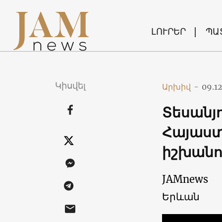
ԼՈՒՐԵՐ
ՊԱ
Կիսվել
Արխիվ
-
09.1
Տեսանյո
Հայաստ
իշխանո
JAMnews
Երևան