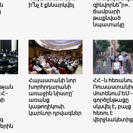
ն
ի՞նչ է քննարկվել
զինվորնե՞ր»․
ը
ճամբարի
թաքնված
նպատակը
Հայաստանի նոր
ՀՀ-ն հեռանու
թյան
խորհրդարանի
Ռուսաստանի
ՀՀ-
առաջին նիստը՝
մոտենում ԵՄ-
նի
առանց
գործընթացը
կաթողիկոսի.
սկսվել է, բայց
կարևոր դրվագներ
հեռու է
գ
վերջնակետից
երին