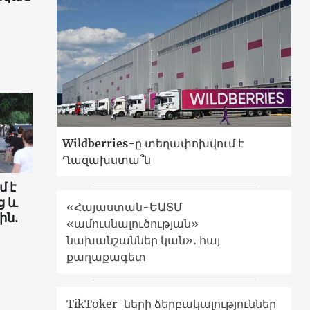
Wildberries-ը տեղափոխվում է
Ղազախստա՞ն
մ է
ց և
«Հայաստան-ԵԱՏՄ
ին.
«ամուսնալուծության»
նախանշաններ կան»․ հայ
քաղաքագետ
TikToker-ների ձերբակալություններ