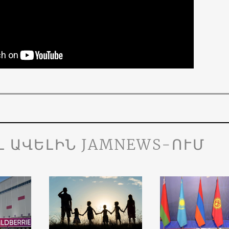
Լ ԱՎԵԼԻՆ JAMNEWS-ՈՒՄ