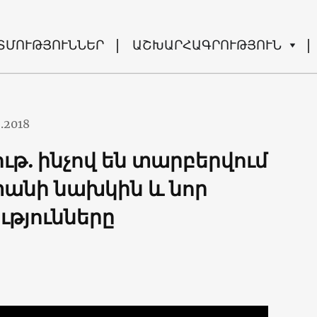
ՏՄՈՒԹՅՈՒՆՆԵՐ
ԱՇԽԱՐՀԱԳՐՈՒԹՅՈՒՆ
2.2018
ւթ. ինչով են տարբերվում
անի նախկին և նոր
ւթյունները