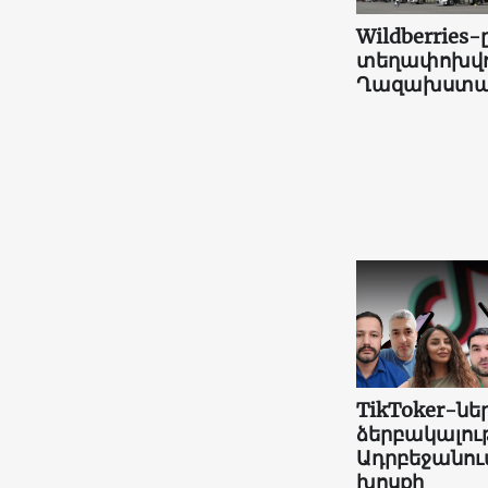
Wildberries-
տեղափոխվո
Ղազախստա
TikToker-նե
ձերբակալութ
Ադրբեջանու
խոսքի