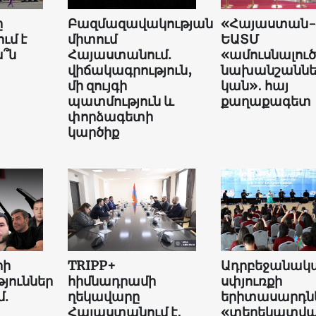
ը
Բազմազավակության
«Հայաստան-
ւմ է
միտում
ԵԱՏՄ
՞ն
Հայաստանում.
«ամուսնալուծ
վիճակագրություն,
նախանշաննե
մի զույգի
կան»․ հայ
պատմություն և
քաղաքագետ
փորձագետի
կարծիք
րի
TRIPP+
Ադրբեջանակ
յուններ
հիմնադրամի
սփյուռքի
մ.
ղեկավարը
երիտասարդնե
Հայաստանում է․
«տեղեկատվ