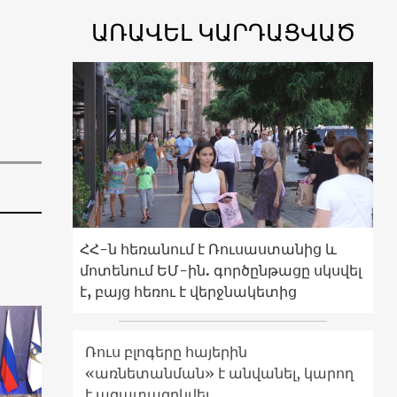
ԱՌԱՎԵԼ ԿԱՐԴԱՑՎԱԾ
ՀՀ-ն հեռանում է Ռուսաստանից և
մոտենում ԵՄ-ին. գործընթացը սկսվել
է, բայց հեռու է վերջնակետից
Ռուս բլոգերը հայերին
«առնետանման» է անվանել, կարող
է ազատազրկվել