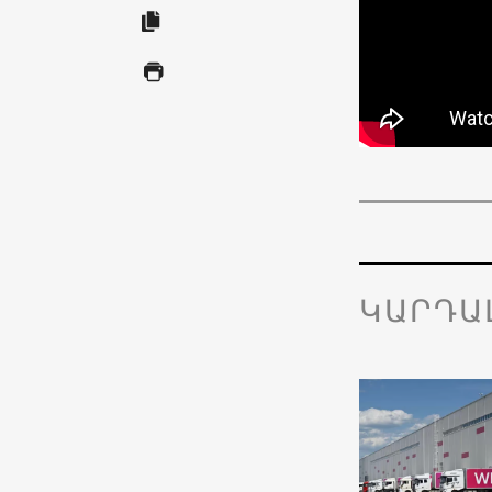
ԿԱՐԴԱ