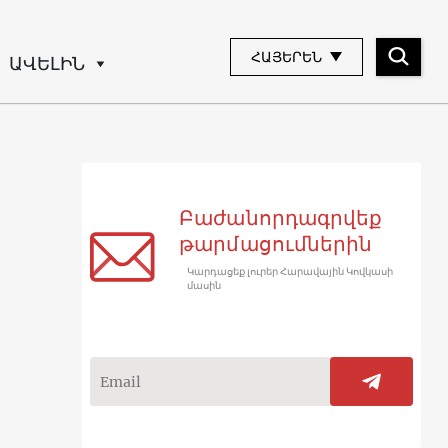
ՀԱՅԵՐԵՆ
ԱՎԵԼԻՆ
Բաժանորդագրվեք
թարմացումներին
Կարդացեք լուրեր Հարավային Կովկասի
մասին