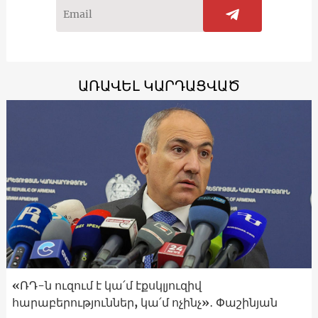
ԱՌԱՎԵԼ ԿԱՐԴԱՑՎԱԾ
«ՌԴ-ն ուզում է կա՛մ էքսկլյուզիվ
հարաբերություններ, կա՛մ ոչինչ»․ Փաշինյան