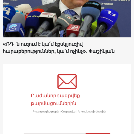
«ՌԴ-ն ուզում է կա՛մ էքսկլյուզիվ
հարաբերություններ, կա՛մ ոչինչ»․ Փաշինյան
Բաժանորդագրվեք
թարմացումներին
Կարդացեք լուրեր Հարավային Կովկասի մասին