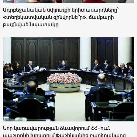
Ադրբեջանական սփյուռքի երիտասարդները՝
«տեղեկատվական զինվորնե՞ր»․ ճամբարի
թաքնված նպատակը
Նոր կառավարության ձևավորում ՀՀ-ում․
պաշտոնի խոստում Փաշինյանից բարձրակարգ