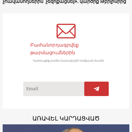
չհավանողներին՝ չեզոքացնել». կարծիք Թբիլիսիից
Բաժանորդագրվեք
թարմացումներին
Կարդացեք լուրեր Հարավային Կովկասի մասին
ԱՌԱՎԵԼ ԿԱՐԴԱՑՎԱԾ