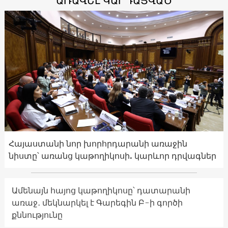
ԱՌԱՎԵԼ ԿԱՐԴԱՑՎԱԾ
Հայաստանի նոր խորհրդարանի առաջին
նիստը՝ առանց կաթողիկոսի. կարևոր դրվագներ
Ամենայն հայոց կաթողիկոսը՝ դատարանի
առաջ․ մեկնարկել է Գարեգին Բ-ի գործի
քննությունը