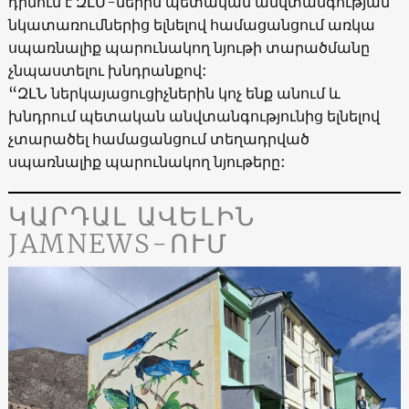
դիմում է ԶԼՄ-ներին պետական անվտանգության
նկատառումներից ելնելով համացանցում առկա
սպառնալիք պարունակող նյութի տարածմանը
չնպաստելու խնդրանքով:
“ԶԼՆ ներկայացուցիչներին կոչ ենք անում և
խնդրում պետական անվտանգությունից ելնելով
չտարածել համացանցում տեղադրված
սպառնալիք պարունակող նյութերը:
ԿԱՐԴԱԼ ԱՎԵԼԻՆ
JAMNEWS-ՈՒՄ