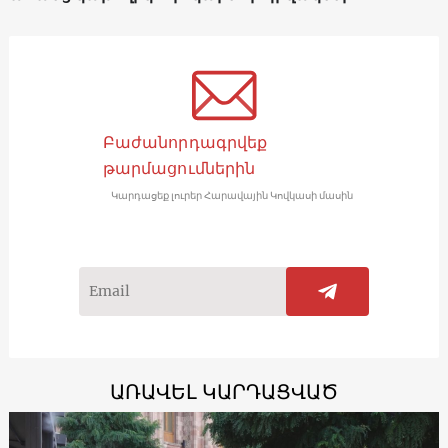
Բաժանորդագրվեք
թարմացումներին
Կարդացեք լուրեր Հարավային Կովկասի մասին
ԱՌԱՎԵԼ ԿԱՐԴԱՑՎԱԾ