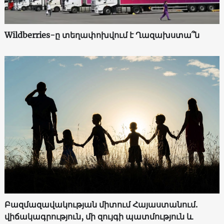
Wildberries-ը տեղափոխվում է Ղազախստա՞ն
Բազմազավակության միտում Հայաստանում.
վիճակագրություն, մի զույգի պատմություն և