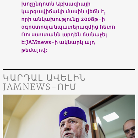
խոչընդոտն Աբխազիայի
կարգավիճակի մասին վեճն է,
որի անկախությունը 2008թ-ի
օգոստոսյանպատերազմից հետո
Ռուսաստանն արդեն ճանաչել
է:JAMnews-ի ակնարկ այդ
թեմ
այով:
ԿԱՐԴԱԼ ԱՎԵԼԻՆ
JAMNEWS-ՈՒՄ