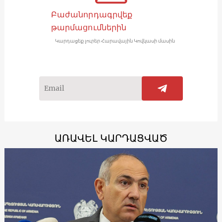
Բաժանորդագրվեք
թարմացումներին
Կարդացեք լուրեր Հարավային Կովկասի մասին
ԱՌԱՎԵԼ ԿԱՐԴԱՑՎԱԾ