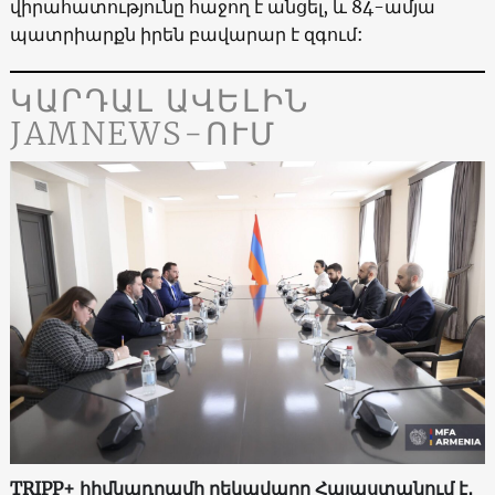
վիրահատությունը հաջող է անցել, և 84-ամյա
պատրիարքն իրեն բավարար է զգում:
ԿԱՐԴԱԼ ԱՎԵԼԻՆ
JAMNEWS-ՈՒՄ
TRIPP+ հիմնադրամի ղեկավարը Հայաստանում է․