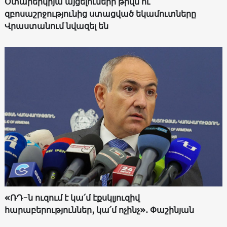
Օտարերկրյա այցելուների թիվն ու
զբոսաշրջությունից ստացված եկամուտները
Վրաստանում նվազել են
«ՌԴ-ն ուզում է կա՛մ էքսկլյուզիվ
հարաբերություններ, կա՛մ ոչինչ»․ Փաշինյան