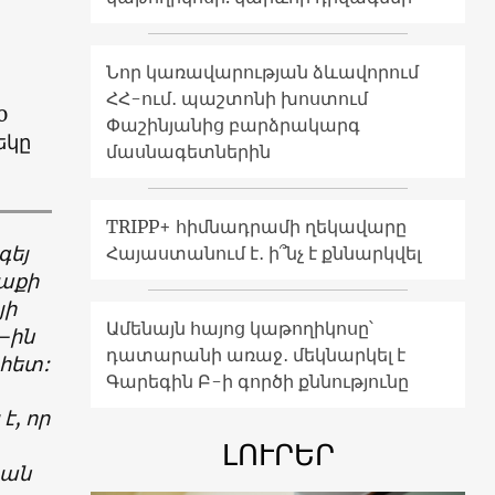
Նոր կառավարության ձևավորում
ՀՀ-ում․ պաշտոնի խոստում
0
Փաշինյանից բարձրակարգ
եկը
մասնագետներին
TRIPP+ հիմնադրամի ղեկավարը
գեյ
Հայաստանում է․ ի՞նչ է քննարկվել
աքի
յի
Ամենայն հայոց կաթողիկոսը՝
—
ին
դատարանի առաջ․ մեկնարկել է
հետ
:
Գարեգին Բ-ի գործի քննությունը
է
,
որ
ԼՈՒՐԵՐ
իան