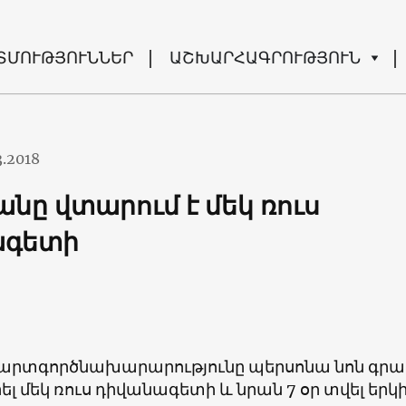
ՏՄՈՒԹՅՈՒՆՆԵՐ
ԱՇԽԱՐՀԱԳՐՈՒԹՅՈՒՆ
3.2018
նը վտարում է մեկ ռուս
ագետի
արտգործնախարարությունը պերսոնա նոն գր
լ մեկ ռուս դիվանագետի և նրան 7 օր տվել երկ