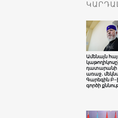
ԿԱՐԴԱ
Ամենայն հայ
կաթողիկոսը
դատարանի
առաջ․ մեկնա
Գարեգին Բ-
գործի քննութ