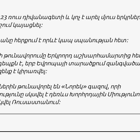
23
ռուս
դիվանագետի
և
կոչ
է
արել
մյուս
երկրնե
շում
կայացնել
:
տանը
հերքում
է
որևէ
կապ
սպանության
հետ
:
ի թունավորումը Երկրորդ աշխարհամարտից հ
եպքն է, երբ Եվրոպայի տարածքում զանգվածա
ենք է կիրառվել:
երին թունավորել են «Նորեկ» գազով, որի
թյունը սկսվել է դեռևս Խորհրդային Միությունո
վել Ռուսաստանում: