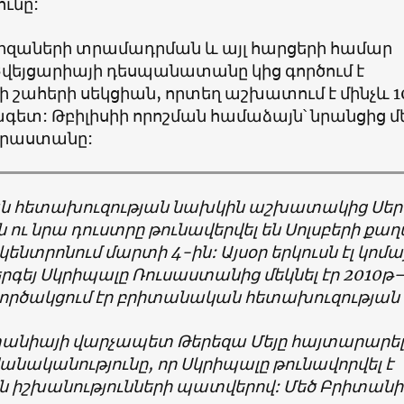
ւնը:
իզաների տրամադրման և այլ հարցերի համար
Շվեյցարիայի դեսպանատանը կից գործում է
 շահերի սեկցիան, որտեղ աշխատում է մինչև 1
գետ: Թբիլիսիի որոշման համաձայն՝ նրանցից մ
 Վրաստանը:
ն
հետախուզության
նախկին
աշխատակից
Սեր
ն
ու
նրա
դուստրը թունավերվել
են
Սոլսբերի
քաղ
կենտրոնում
մարտի
4-
ին
:
Այսօր
երկուսն
էլ
կոմա
րգեյ
Սկրիպալը
Ռուսաստանից
մեկնել
էր
2010
թ
ործակցում
էր բրիտանական
հետախուզության
անիայի
վարչապետ
Թերեզա
Մեյը
հայտարարել
անականությունը
,
որ Սկրիպալը
թունավորվել
է
ն
իշխանությունների
պատվերով
:
Մեծ
Բրիտան