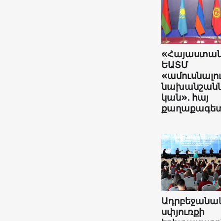
«Հայաստա
ԵԱՏՄ
«ամուսնալո
նախանշանն
կան»․ հայ
քաղաքագե
Ադրբեջանա
սփյուռքի