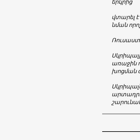
երկրից
վտարել
է
նման
որո
Ռուսաս
Սկրիպալ
առաջին դ
խոցման զ
Սկրիպալն
արտադրու
շարունակ