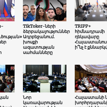
ն-
TikToker-ների
TRIPP+
ձերբակալություններ
հիմնադրամի
ւծության»
Ադրբեջանում.
ղեկավարը
եր
խոսքի
Հայաստանում
ազատության
ի՞նչ է քննարկվ
տ
սահմանները
կան
Նոր
Հայաստանի 
կառավարության
խորհրդարան