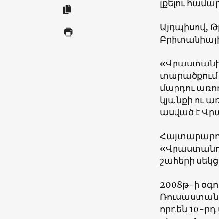
լքելու համար
Այդպիսով, Թ
Բրիտանիայ
«
Վրաստանի 
տարածքում 
մարդու առող
կյանքի ու ա
ասված է Վր
Հայտարարութ
«
Վրաստանու
շահերի սեկց
2008
թ-ի օգ
Ռուսաստանի
որդեն 10-րդ 