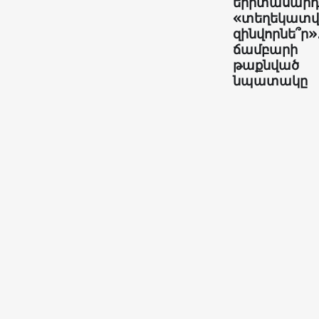
երիտասարդն
«տեղեկատ
զինվորնե՞ր»
ճամբարի
թաքնված
նպատակը