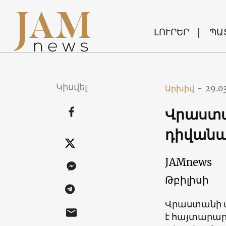
ԼՈՒՐԵՐ
ՊԱ
Կիսվել
Արխիվ
-
29.0
Վրաստա
դիվան
JAMnews
Թբիլիսի
Վրաստանի 
է հայտարարե