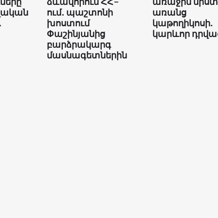
երը՝
ձևավորում ՀՀ-
առաջին նիստ
վական
ում․ պաշտոնի
առանց
․
խոստում
կաթողիկոսի.
Փաշինյանից
կարևոր դրվա
բարձրակարգ
մասնագետներին