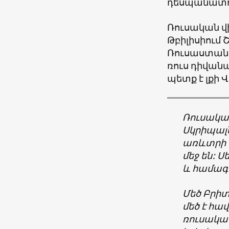
դեսպանատո
Ռուսական վ
Թբիլիսիում 
Ռուսաստանի
ռուս դիվանա
պետք է լքի
Ռուսակա
Սկրիպալ
առևտրի
մեջ
են
:
Սե
և
համագ
Մեծ
Բրիտ
մեծ
է
հավ
ռուսակա