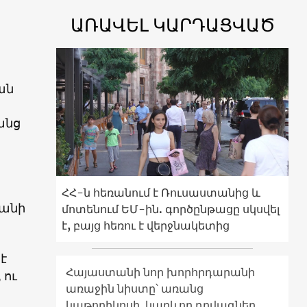
ԱՌԱՎԵԼ ԿԱՐԴԱՑՎԱԾ
ան
անց
ՀՀ-ն հեռանում է Ռուսաստանից և
տանի
մոտենում ԵՄ-ին. գործընթացը սկսվել
է, բայց հեռու է վերջնակետից
է
Հայաստանի նոր խորհրդարանի
 ու
առաջին նիստը՝ առանց
կաթողիկոսի. կարևոր դրվագներ