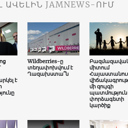
Լ ԱՎԵԼԻՆ JAMNEWS-ՈՒՄ
ոց
Wildberries-ը
Բազմազավակ
՝
տեղափոխվում է
միտում
Ղազախստա՞ն
Հայաստանում
րկել է
վիճակագրությ
ի
մի զույգի
յունը
պատմություն
փորձագետի
կարծիք