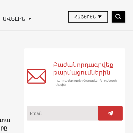
ՀԱՅԵՐԵՆ
ԱՎԵԼԻՆ
Բաժանորդագրվեք
թարմացումներին
Կարդացեք լուրեր Հարավային Կովկասի
մասին
ատա
իրը