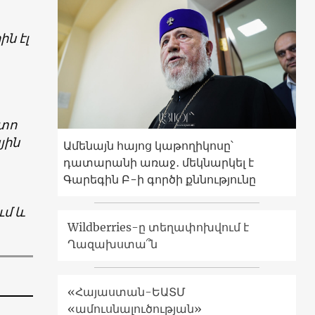
րին
էլ
ետո
յին
Ամենայն հայոց կաթողիկոսը՝
դատարանի առաջ․ մեկնարկել է
Գարեգին Բ-ի գործի քննությունը
ւմ և
Wildberries-ը տեղափոխվում է
Ղազախստա՞ն
«Հայաստան-ԵԱՏՄ
«ամուսնալուծության»