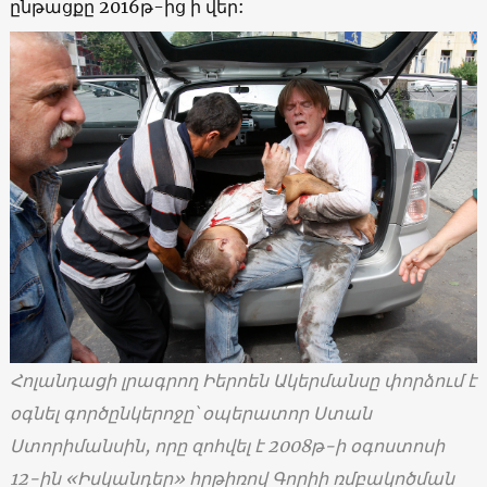
ընթացքը 2016թ-ից ի վեր:
Հոլանդացի լրագրող Իերոեն Ակերմանսը փորձում է
օգնել գործընկերոջը՝ օպերատոր Ստան
Ստորիմանսին, որը զոհվել է 2008թ-ի օգոստոսի
12-ին «Իսկանդեր» հրթիռով Գորիի ռմբակոծման