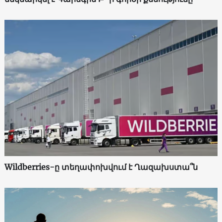
Wildberries-ը տեղափոխվում է Ղազախստա՞ն