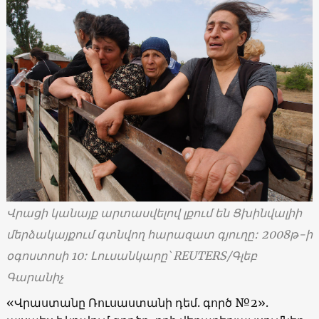
Վրացի կանայք արտասվելով լքում են Ցխինվալիի
մերձակայքում գտնվող հարազատ գյուղը: 2008թ-ի
օգոստոսի 10: Լուսանկարը՝
REUTERS/Գլեբ
Գարանիչ
«
Վրաստանը Ռուսաստանի դեմ. գործ
№2».