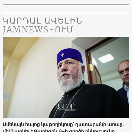
ԿԱՐԴԱԼ ԱՎԵԼԻՆ
JAMNEWS-ՈՒՄ
Ամենայն հայոց կաթողիկոսը՝ դատարանի առաջ․
մեկնարկել է Գարեգին Բ-ի գործի քննությունը