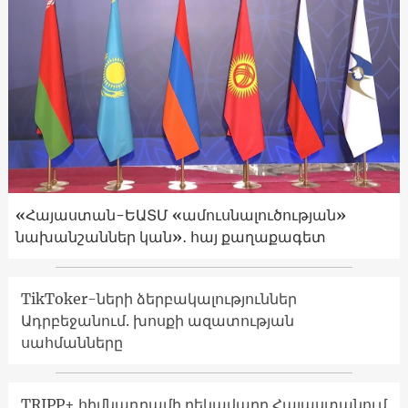
«Հայաստան-ԵԱՏՄ «ամուսնալուծության»
նախանշաններ կան»․ հայ քաղաքագետ
TikToker-ների ձերբակալություններ
Ադրբեջանում. խոսքի ազատության
սահմանները
TRIPP+ հիմնադրամի ղեկավարը Հայաստանում