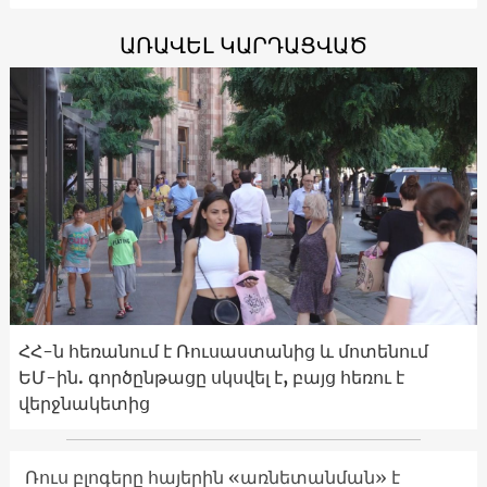
ԱՌԱՎԵԼ ԿԱՐԴԱՑՎԱԾ
ՀՀ-ն հեռանում է Ռուսաստանից և մոտենում
ԵՄ-ին. գործընթացը սկսվել է, բայց հեռու է
վերջնակետից
Ռուս բլոգերը հայերին «առնետանման» է