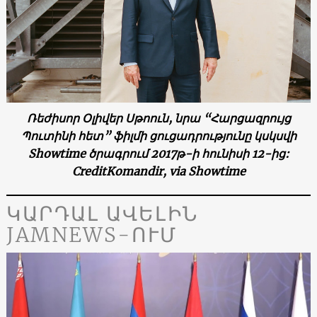
Ռեժիսոր Օլիվեր Սթոուն, նրա “Հարցազրույց
Պուտինի հետ” ֆիլմի ցուցադրությունը կսկսվի
Showtime ծրագրում 2017թ-ի հունիսի 12-ից:
CreditKomandir, via Showtime
ԿԱՐԴԱԼ ԱՎԵԼԻՆ
JAMNEWS-ՈՒՄ