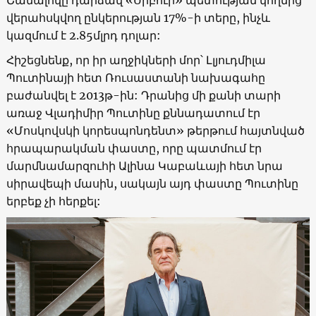
Շամալովը դարձավ «Սիբուր» պետության կողմից
վերահսկվող ընկերության 17%-ի տերը, ինչև
կազմում է 2.85մլրդ դոլար:
Հիշեցնենք, որ իր աղջիկների մոր՝ Լլյուդմիլա
Պուտինայի հետ Ռուսաստանի նախագահը
բաժանվել է 2013թ-ին: Դրանից մի քանի տարի
առաջ Վլադիմիր Պուտինը քննադատում էր
«Մոսկովսկի կորեսպոնդենտ» թերթում հայտնված
հրապարակման փաստը, որը պատմում էր
մարմնամարզուհի Ալինա Կաբաևայի հետ նրա
սիրավեպի մասին, սակայն այդ փաստը Պուտինը
երբեք չի հերքել: