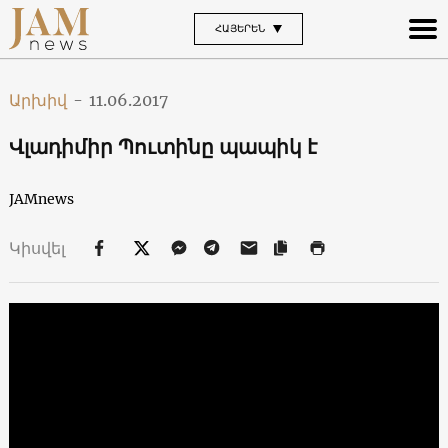
ՀԱՅԵՐԵՆ
Արխիվ
-
11.06.2017
Վլադիմիր Պուտինը պապիկ է
JAMnews
Կիսվել