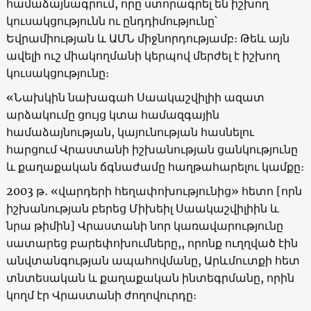
համաձայնագրում, որը ստորագրել են իշխող
կուսակցությունն ու ընդդիմությունը՝
Եվրամիության և ԱՄՆ միջնորդությամբ։ Թեև այն
ավելի ուշ միակողմանի կերպով մերժել է իշխող
կուսակցությունը։
«Նախկին նախագահ Սաակաշվիլիի ազատ
արձակումը ցույց կտա համազգային
համաձայնության, կայունության հասնելու
հարցում Վրաստանի իշխանության ցանկությունը
և քաղաքական ճգնաժամը հաղթահարելու կամքը։
2003 թ․ «վարդերի հեղափոխությունից» հետո [որն
իշխանության բերեց Միխեիլ Սաակաշվիլիին և
նրա թիմին] Վրաստանի նոր կառավարությունը
սատարեց բարեփոխումները,, որոնք ուղղված էին
անվտանգության ապահովմանը, Արևմուտքի հետ
տնտեսական և քաղաքական ինտեգրմանը, որին
կողմ էր Վրաստանի ժողովուրդը։