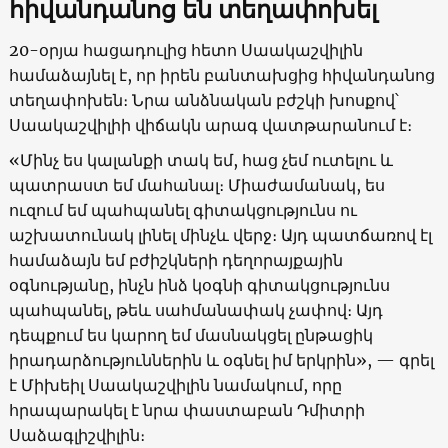
հիվանդանոց են տեղափոխել
20-օրյա հացադուլից հետո Սաակաշվիլին
համաձայնել է, որ իրեն բանտախցից հիվանդանոց
տեղափոխեն։ Նրա անձնական բժշկի խոսքով՝
Սաակաշվիլիի վիճակն արագ վատթարանում է։
«Մինչ ես կալանքի տակ եմ, հաց չեմ ուտելու և
պատրաստ եմ մահանալ։ Միաժամանակ, ես
ուզում եմ պահպանել գիտակցությունս ու
աշխատունակ լինել մինչև վերջ։ Այդ պատճառով էլ
համաձայն եմ բժիշկների դեղորայքային
օգնությանը, ինչն ինձ կօգնի գիտակցությունս
պահպանել, թեև սահմանափակ չափով։ Այդ
դեպքում ես կարող եմ մասնակցել ընթացիկ
իրադարձություններին և օգնել իմ երկրին», — գրել
է Միխեիլ Սաակաշվիլին նամակում, որը
հրապարակել է նրա փաստաբան Դմիտրի
Սաձագլիշվիլին։