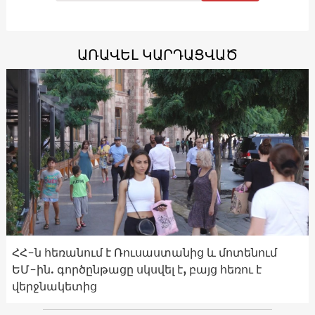
ԱՌԱՎԵԼ ԿԱՐԴԱՑՎԱԾ
ՀՀ-ն հեռանում է Ռուսաստանից և մոտենում
ԵՄ-ին. գործընթացը սկսվել է, բայց հեռու է
վերջնակետից