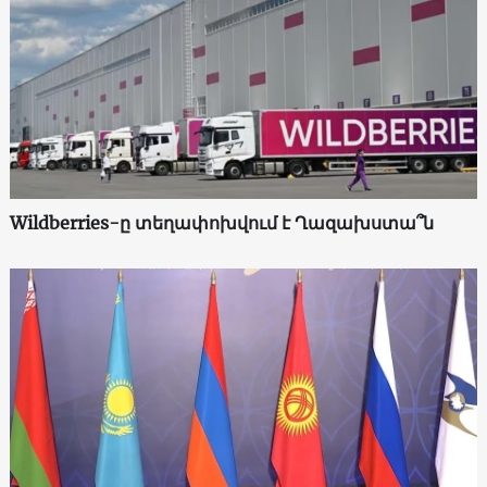
Wildberries-ը տեղափոխվում է Ղազախստա՞ն