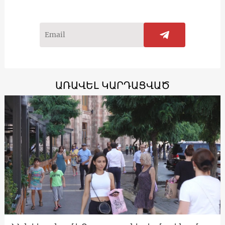
ԱՌԱՎԵԼ ԿԱՐԴԱՑՎԱԾ