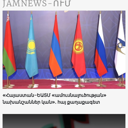
JAMNEWS-ՈՒՄ
«Հայաստան-ԵԱՏՄ «ամուսնալուծության»
նախանշաններ կան»․ հայ քաղաքագետ