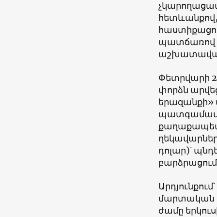
չկարողացա
հետևանքով
հաստիքացու
պատճառով 1
աշխատավար
Փետրվարի 2
փորձն արվե
երազանքի
»
պատգամավո
քաղաքապետի
ղեկավարներ
դոլար
)
՝ պնդ
բարձրացում
Արդյունքում
մարտական գո
ժամը երկո