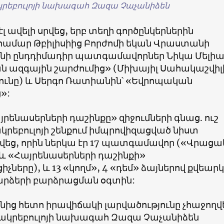
կրեբուլոյի նախագահ Զազա Չաչանիձեն
լ ավելի սրվեց, երբ տեղի գործընկերներին
համար Թբիլիսիից Բորժոմի եկան Վրաստանի
ի ընդդիմադիր պատգամավորներ Նիկա Մելիա
 ազգային շարժումից» (Միխայիլ Սահակաշվիլ
յունը) և Սերգո Ռատիանին՝ «Եվրոպական
»:
յրենասերների դաշինքը
»
զիջումների գնաց. ուշ
կրեբուլոյի շենքում իմպրովիզացված նիստ
եց, որին ներկա էր 17 պատգամավոր
(«
Վրացա
և
«
Հայրենասերների դաշինքի
»
ցիչները
),
և
13 «
կողմ
», 4 «
դեմ
»
ձայներով քվեարկ
ձերի բարձրացման օգտին:
նից հետո իրավիճակի լարվածությունը չհաջողվ
 Սակրեբուլոյի նախագահ Զազա Չաչանիձեն