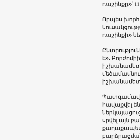
դաշինքը
»
՝ 
Որպես խորհ
կուսակցությ
դաշինքի
»
ն
Ընտրություն
է
».
Բորժոմիի
իշխանամետ 
մեծամասնու
իշխանամետ
Պատգամավոր
հավաքվել են
ներկայացուց
սրվել այն բ
քաղաքապե
բարձրացման 