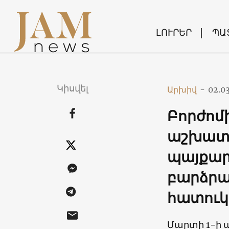
ԼՈՒՐԵՐ
ՊԱ
Կիսվել
Արխիվ
-
02.0
Բորժո
աշխատա
պայքար
բարձրա
հատուկ
Մարտի 1-ի 