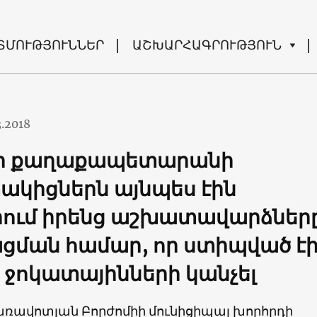
ՏՄՈՒԹՅՈՒՆՆԵՐ
ԱՇԽԱՐՀԱԳՐՈՒԹՅՈՒՆ
3.2018
մի քաղաքապետարանի
կիցներն այնպես էին
ում իրենց աշխատավարձներ
ցման համար, որ ստիպված է
 ջոկատայինների կանչել
առավոտյան Բորժոմիի մունիցիպալ խորհրդի