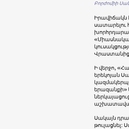
Բորժոմիի Սա
Իրավիճակն է
սատարելու 
խորհրդարան
«Միասնական
կուսակցութ
Վրաստանից
Ի վերջո,
«
Հա
երեկոյան Սա
կազմակերպվ
երազանքի
»
ներկայացու
աշխատավար
Սակայն դրա
թուլացնել: