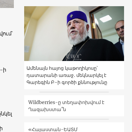
ում՝
Ամենայն հայոց կաթողիկոսը՝
-ի
դատարանի առաջ․ մեկնարկել է
Գարեգին Բ-ի գործի քննությունը
Wildberries-ը տեղափոխվում է
Ղազախստա՞ն
ընկել
ի
«Հայաստան-ԵԱՏՄ