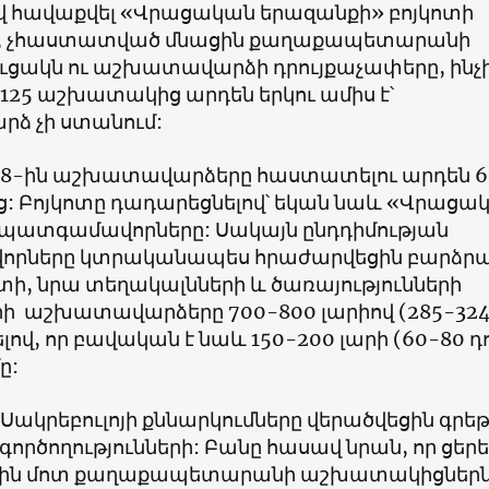
վ հավաքվել
«
Վրացական երազանքի
»
բոյկոտի
, չհաստատված մնացին քաղաքապետարանի
ցակն ու աշխատավարձի դրույքաչափերը, ինչ
25 աշխատակից արդեն երկու ամիս է՝
ձ չի ստանում:
8-ին աշխատավարձերը հաստատելու արդեն 6
ց: Բոյկոտը դադարեցնելով՝ եկան նաև
«
Վրացա
պատգամավորները: Սակայն ընդդիմության
րները կտրականապես հրաժարվեցին բարձրա
, նրա տեղակալնների և ծառայությունների
ի աշխատավարձերը 700-800 լարիով
(285-32
ելով, որ բավական է նաև 150-200 լարի
(60-80
դ
ը:
՝ Սակրեբուլոյի քննարկումները վերածվեցին գրե
րծողությունների: Բանը հասավ նրան, որ ցերե
ւսին մոտ քաղաքապետարանի աշխատակիցներ