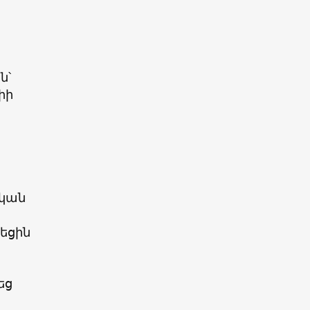
ն՝
իի
կան
եցին
եց