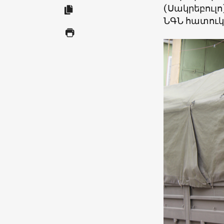
(Սակրեբուլ
ՆԳՆ հատուկ