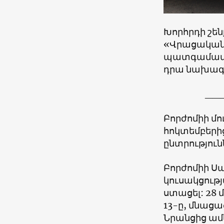
Խորհրդի շեն
«
Վրացական
պատգամավորն
դրա նախագա
__
Բորժոմիի մո
հոկտեմբերի
ընտրություն
Բորժոմիի Սա
կուսակցությ
ստացել: 28
13-ը, մնացա
Նրանցից ա