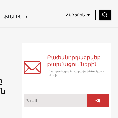
ՀԱՅԵՐԵՆ
ԱՎԵԼԻՆ
Բաժանորդագրվեք
թարմացումներին
Կարդացեք լուրեր Հարավային Կովկասի
մասին
ը
ին