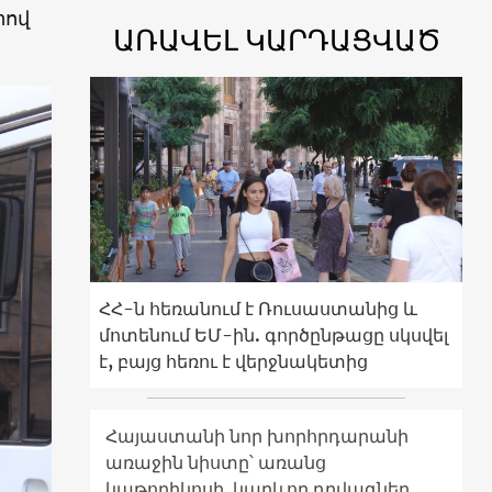
րով
ԱՌԱՎԵԼ ԿԱՐԴԱՑՎԱԾ
ՀՀ-ն հեռանում է Ռուսաստանից և
մոտենում ԵՄ-ին. գործընթացը սկսվել
է, բայց հեռու է վերջնակետից
Հայաստանի նոր խորհրդարանի
առաջին նիստը՝ առանց
կաթողիկոսի. կարևոր դրվագներ