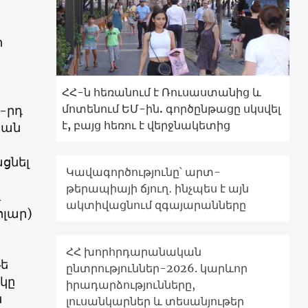
ի
ՀՀ-ն հեռանում է Ռուսաստանից և
մոտենում ԵՄ-ին. գործընթացը սկսվել
-րդ
է, բայց հեռու է վերջնակետից
կան
ցնել
Կավագործությունը՝ արտ-
թերապիայի ճյուղ․ ինչպես է այն
4
ակտիվացնում զգայարանները
ոլար
)
ՀՀ խորհրդարանական
թե
ընտրություններ-2026. կարևոր
կը
իրադարձությունները,
ն
լուսանկարներ և տեսանյութեր