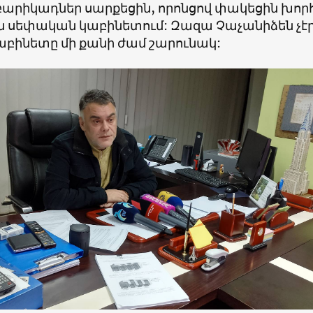
բարիկադներ սարքեցին, որոնցով փակեցին խոր
սեփական կաբինետում: Զազա Չաչանիձեն չէ
կաբինետը մի քանի ժամ շարունակ: