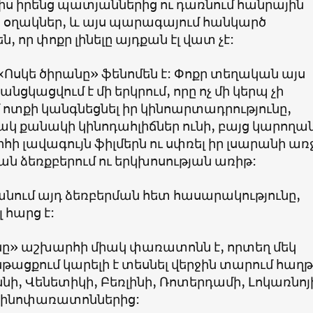
լիս իրենց պատյաններից ու դառնում հանրային
ր օղակներ, և այս պարագայում հանկարծ
, որ փոքր լինելը այդքան էլ վատ չէ:
Ոսկե ծիրանը» ֆենոմեն է: Փոքր տեղական այս
ցկացվում է մի երկրում, որը ոչ մի կերպ չի
ոտքի կանգնեցնել իր կինոարտադրությունը,
 քանակի կինոդահլիճներ ունի, բայց կարողան
հի լավագույն ֆիլմերն ու սփռել իր լսարանի առ
ն ձեռքբերում ու երկխոսության առիթ:
է անում այդ ձեռբերման հետ հասարակությունը,
լ հարց է:
նը» աշխարհի միակ փառատոնն է, որտեղ մեկ
թացքում կարելի է տեսնել վերջին տարում հաղ
ննի, Վենետիկի, Բեռլինի, Ռոտերդամի, Լոկառնոյ
 կինոփառատոններից: