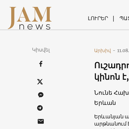
ԼՈՒՐԵՐ
ՊԱ
Կիսվել
Արխիվ
-
11.08
Ուշադրո
կինոն է
Նունե Հախ
Երևան
Երևանյան ա
արթնանում է,