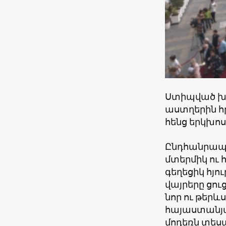
Ստիպված խմ
աստղերին հր
հենց երկխոս
Ընդհանրապես
մտերմիկ ու 
գեղեցիկ հյո
վայրերը ցո
նոր ու թերև
հայաստանյա
մոդեռն տեսա