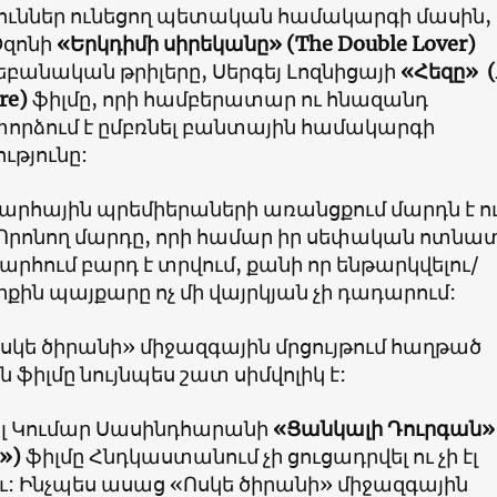
ուններ ունեցող պետական համակարգի մասին,
Օզոնի
«Երկդիմի սիրեկանը» (The Double Lover)
բանական թրիլերը, Սերգեյ Լոզնիցայի
«Հեզը» (
re)
ֆիլմը, որի համբերատար ու հնազանդ
փորձում է ըմբռնել բանտային համակարգի
թյունը:
արհային պրեմիերաների առանցքում մարդն է ու
 Որոնող մարդը, որի համար իր սեփական ոտնա
արհում բարդ է տրվում, քանի որ ենթարկվելու/
երքին պայքարը ոչ մի վայրկյան չի դադարում:
սկե ծիրանի» միջազգային մրցույթում հաղթած
ֆիլմը նույնպես շատ սիմվոլիկ է:
լ Կումար Սասինդհարանի
«Ցանկալի Դուրգան»
»)
ֆիլմը Հնդկաստանում չի ցուցադրվել ու չի էլ
ւ: Ինչպես ասաց «Ոսկե ծիրանի» միջազգային