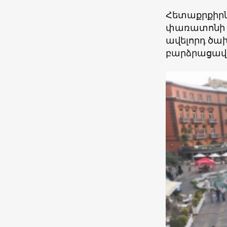
Հետաքրքիրն 
փառատոնի ֆ
ավելորդ ծախ
բարձրացավ