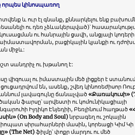
 որպես կինոսպառող
տտվենք և ուր էլ գնանք, քննարկելու ենք բախում
եսանելի ու դեռ չձևակերպված)՝ հասարակությ
ուսացման ու հանրային ցավի, անցյալի կոդերի 
րաիմաստավորման, բացիկային կյանքի ու դժոխ
ան միջև:
իշտ սանդրիչ ու խթանող է:
 վիզուալ ու իմաստային մեծ լիցքեր է ստանում
 ցուցադրվում են, ասենք, շվեդ կինոռեժիսոր Ռու
Կաննում լավագույնը ճանաչված
«Քառակուսի» (
ծական ֆարսը՝ արվեստի ու կոմունիկացիայի
ւնգարուհի Իլդիկո Էնյեդիի, Բեռլինում հաղթած
«
սին» (On Body and Soul)
նրբագեղ ու շոկային
ցիոպատ սիրահարների մասին, կորեացի Կիմ Կի
ը» (The Net)
ֆիլմը՝ փոքր մարդու ու մեծ