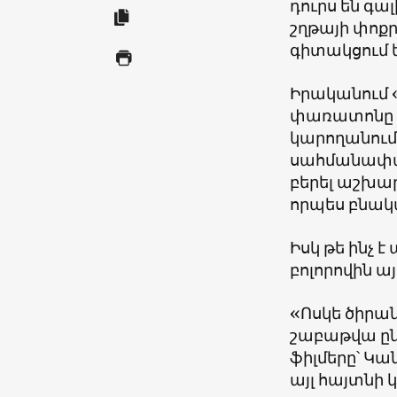
դուրս են գա
շղթայի փոք
գիտակցում են
Իրականում «
փառատոնը ան
կարողանում 
սահմանափակ
բերել աշխար
որպես բնակա
Իսկ թե ինչ 
բոլորովին այ
«Ոսկե ծիրա
շաբաթվա ըն
ֆիլմերը՝ Կա
այլ հայտնի