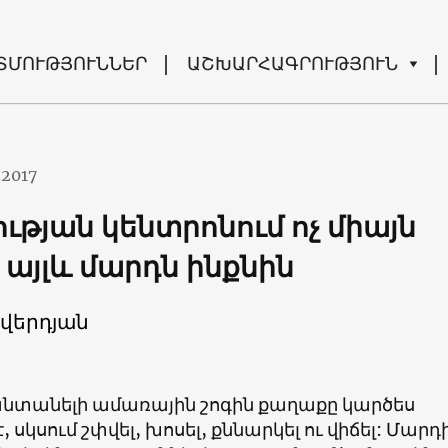
ՏՄՈՒԹՅՈՒՆՆԵՐ
ԱՇԽԱՐՀԱԳՐՈՒԹՅՈՒՆ
.2017
ւթյան կենտրոնում ոչ միայն
, այլև մարդն ինքնին
վերդյան
նտանելի ամառային շոգին քաղաքը կարծես
 սկսում շփվել, խոսել, քննարկել ու վիճել: Մարդ