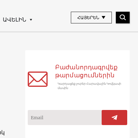
ՀԱՅԵՐԵՆ
ԱՎԵԼԻՆ
Բաժանորդագրվեք
թարմացումներին
Կարդացեք լուրեր Հարավային Կովկասի
մասին
իկ