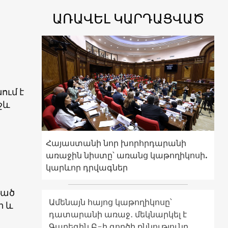
ԱՌԱՎԵԼ ԿԱՐԴԱՑՎԱԾ
ում է
ջև
Հայաստանի նոր խորհրդարանի
առաջին նիստը՝ առանց կաթողիկոսի.
կարևոր դրվագներ
թած
Ամենայն հայոց կաթողիկոսը՝
ի և
դատարանի առաջ․ մեկնարկել է
Գարեգին Բ-ի գործի քննությունը