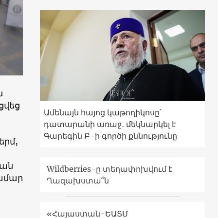
ն
ցվեց
Ամենայն հայոց կաթողիկոսը՝
դատարանի առաջ․ մեկնարկել է
Գարեգին Բ-ի գործի քննությունը
երմ,
ժան
Wildberries-ը տեղափոխվում է
համար
Ղազախստա՞ն
«Հայաստան-ԵԱՏՄ