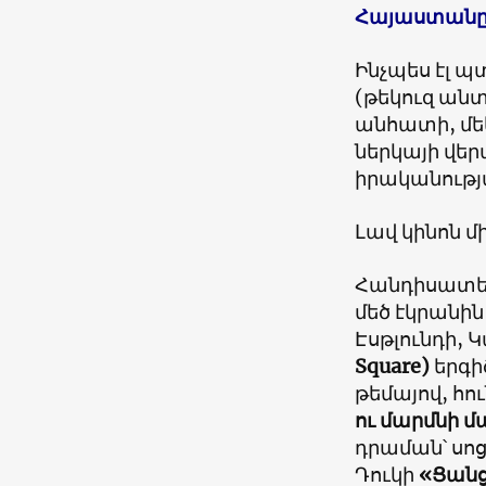
Հայաստանը
Ինչպես էլ պ
(թեկուզ անտ
անհատի, մեկ
ներկայի վե
իրականությ
Լավ կինոն մ
Հանդիսատեսը
մեծ էկրանին
Էսթլունդի, 
Square)
երգի
թեմայով, հո
ու մարմնի մա
դրաման՝ սո
Դուկի
«Ցանց