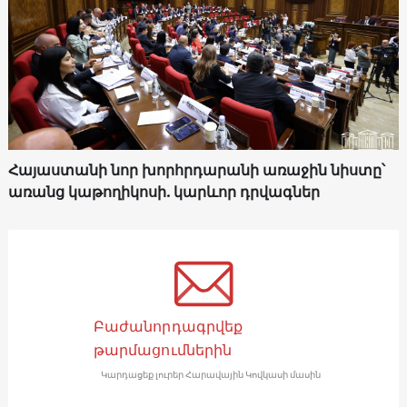
Հայաստանի նոր խորհրդարանի առաջին նիստը՝
առանց կաթողիկոսի. կարևոր դրվագներ
Բաժանորդագրվեք
թարմացումներին
Կարդացեք լուրեր Հարավային Կովկասի մասին