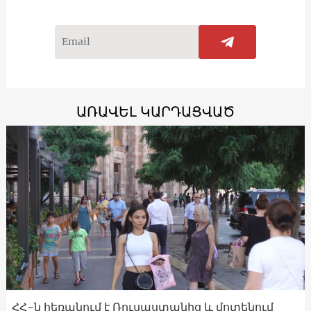
ԱՌԱՎԵԼ ԿԱՐԴԱՑՎԱԾ
ՀՀ-ն հեռանում է Ռուսաստանից և մոտենում