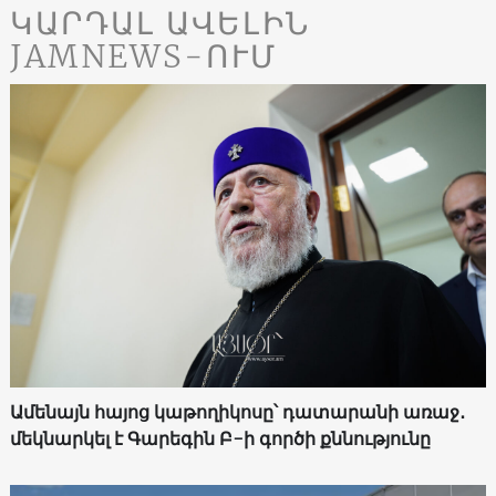
ԿԱՐԴԱԼ ԱՎԵԼԻՆ
JAMNEWS-ՈՒՄ
Ամենայն հայոց կաթողիկոսը՝ դատարանի առաջ․
մեկնարկել է Գարեգին Բ-ի գործի քննությունը