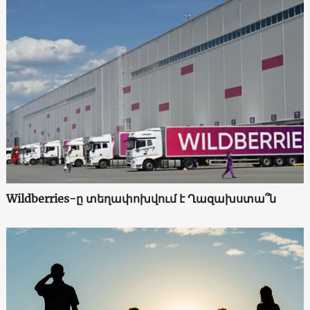
Wildberries-ը տեղափոխվում է Ղազախստա՞ն