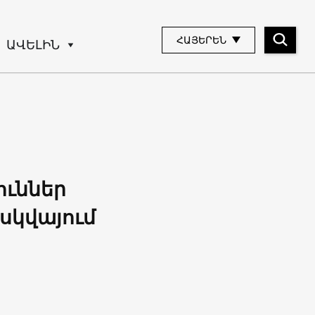
ՀԱՅԵՐԵՆ
ԱՎԵԼԻՆ
ուններ
սկվայում