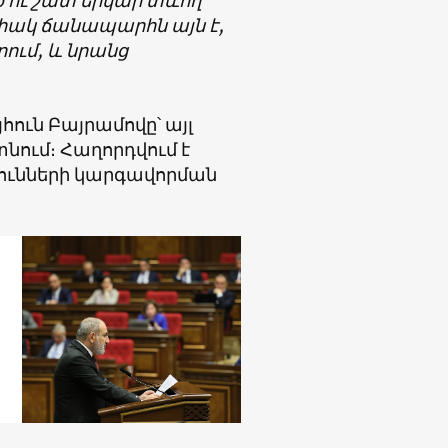
 ու շատ երկար տևող
իակ ճանապարհն այն է,
րում, և նրանց
հուն Բայրամովը՝ այլ
նում։ Հաղորդվում է
յունների կարգավորման