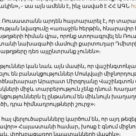
կին»,- սա այն ամենն է, ինչ ասված է ՀՀ ԱԳՆ
հ
ռ Ռուսաստանն արդեն հայտարարել է, որ տար
ության նվազումը «առաջին հերթին, հնարավոր 
ղթերի հիման վրա, որոնք ստորագրվել են Ռու
տանի նախագահի մամուլի քարտուղար Դմիտրի Պ
թղթերը դեռ այլընտրանք չունեն»։
ւթյուններ կան նաև այն մասին, որ վաշինգտոն
լու են բանակցություններ Մոսկվայի միջնորդո
ծնախարար Արարատ Միրզոյանը Վաշինգտոն մեկ
կների միջև տարբերություն չենք դնում։ Խաղաղ
կցություններն էլ ընթանում են միևնույն խաղ
ի, դրա հիմնադրույթների շուրջ»։
հայ վերլուծաբանները կարծում են, որ այդ թեզե
վոր» Հայաստանի համար, խոսք է գնում միջնո
կ, փոխբացառող նպատակների մասին»։