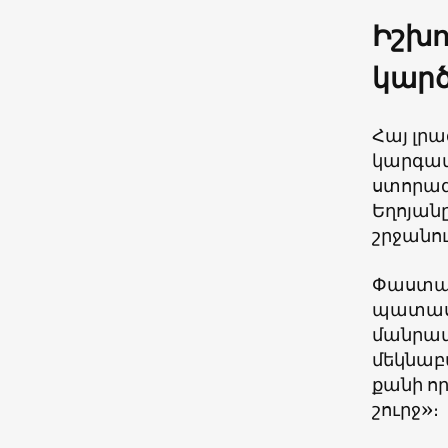
Իշխ
կարծ
Հայ լրա
կարգավ
ստորագ
Եղոյանը
շրջանու
Փաստաթ
պատասխ
մանրամ
մեկնաբ
քանի ո
շուրջ»։