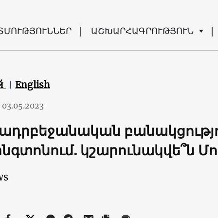
ՏՄՈՒԹՅՈՒՆՆԵՐ
ԱՇԽԱՐՀԱԳՐՈՒԹՅՈՒՆ
й
English
03.05.2023
ադրբեջանական բանակցությ
նգտոնում. կշարունակվե՞ն Մո
ws