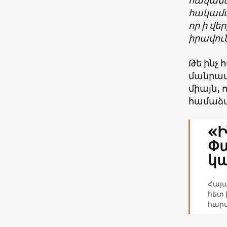
հակամա
հակամա
որ ի վե
իրավու
Թե ինչ 
մանրամ
միայն,
համաձա
«Ի
Փա
կ
Հայ
հետ 
հարա