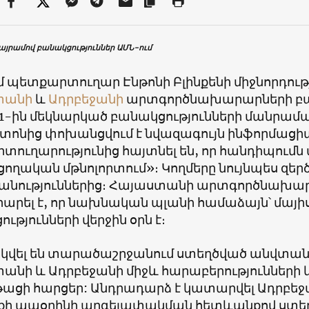
այրամով բանակցություններ ԱՄՆ-ում
մ պետքարտուղար Էնթոնի Բլինքենի միջնորդութ
տանի
և
Ադրբեջանի
արտգործնախարարների բան
 1-ին մեկնարկած բանակցությունների մանրամաս
տոնից փոխանցվում է նվազագույն ինֆորմացի
ուղարությունից հայտնել են, որ հանդիպումն 
ողական մթնոլորտում»։ Կողմերը նույնպես զեր
անություններից։ Հայաստանի արտգործնախար
արել է, որ նախնական պլանի համաձայն՝ մայիս
ւթյունների վերջին օրն է։
կվել են տարածաշրջանում ստեղծված անվտան
անի և Ադրբեջանի միջև հարաբերությունների
թացի հարցեր: Անդրադարձ է կատարվել Ադրբեջա
քի ապօրինի արգելափակման հետևանքով ստե