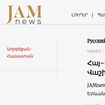
ԼՈՒՐԵՐ
ՊԱ
Русски
Ադրբեջան-
Արխիվ
-
Հայաստան
Հայ-
Վաշի
JAMne
Երևան