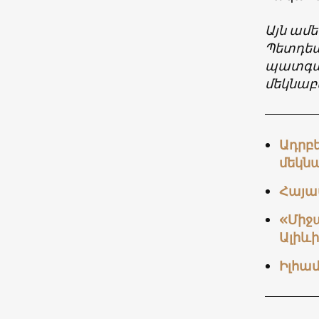
Այն ամե
Պետդեպ
պատգամ
մեկնաբ
Ադրբ
մեկնա
Հայա
«Միջ
Ալիևի
Իլհամ