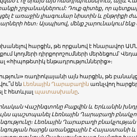
ված է ոչ միայն այս հանդիպումներում, այլև Հ
նքի շրջանակներում: Դուք գիտեք, որ պետքա
ցել է առաջին լիագումար նիստին և ընթրիքի 
րների հետ։ Այսպիսով, մենք շարունակում ենք
անելով հարցին, թե որքանով է հնարավոր ԱՄՆ
քում կողմերի դիրքորոշումների մերձեցում՝ Վե
ալ «հիպոթետիկ ենթադրություններից»։
ւթյուն» ռադիոկայանի այն հարցին, թե բանակց
ու՞մ են
Լեռնային Ղարաբաղին
առնչվող հարցե
լ է հետևյալ
պատասխանը
.
նական Վաշինգտոնը Բաքվին և Երևանին խնդրել
ւյնս պաշտպանել Լեռնային Ղարաբաղի բնակչու
գությունը։ Լեռնային Ղարաբաղի բնակչության 
գության հարցն առանցքային է Հայաստանի և 