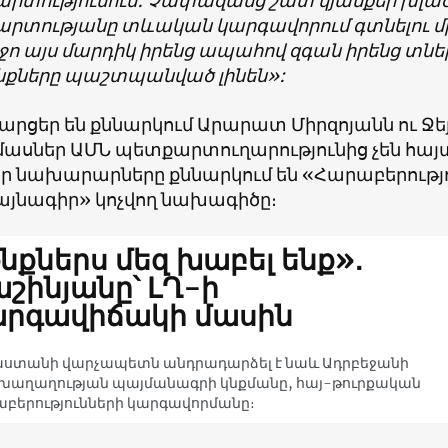
րտությունում: Չափազանց շատ կյանքեր խլած
րտությանը տևական կարգավորում գտնելու մ
րջո այս մարդիկ իրենց ապահով զգան իրենց տնե
նքները պաշտպանված լինեն»:
հարցեր են քննարկում Արարատ Միրզոյանն ու Ջեյ
ասներ ԱՄՆ պետքարտուղարությունից չեն հայտ
 որ նախարարները քննարկում են «Հարաբերութ
յնագիր» կոչվող նախագիծը։
նքներս մեզ խաբել ենք»․
շինյանը՝ ԼՂ-ի
արգավիճակի մասին
աստանի վարչապետն անդրադարձել է նաև Ադրբեջանի
խաղաղության պայմանագրի կնքմանը, հայ-թուրքական
բերությունների կարգավորմանը։