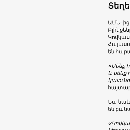
Տեղե
ԱՄՆ-ից
Բլինքե
Կովկասո
Հայաստ
են հար
«Մենք հ
և մենք 
կայունո
հայտար
Նա նաև
են բան
«Կովկա