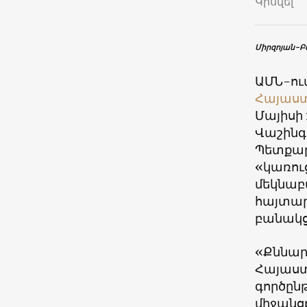
Կիսվել
Միրզոյան-Բ
ԱՄՆ-ու
Հայաս
Մայիսի
Վաշինգ
Պետքարտ
«կառուց
մեկնաբ
հայտար
բանակցո
«Քննար
Հայաստ
գործըն
միջանց