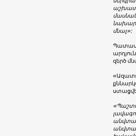
ներգրավ
աշխատա
մասնակ
նախարա
մնալ»:
Պատասխ
արդյուն
զերծ մն
«Ազատո
քննարկվ
ստացվե
«Պաշտո
լավագո
անվտան
անվտան