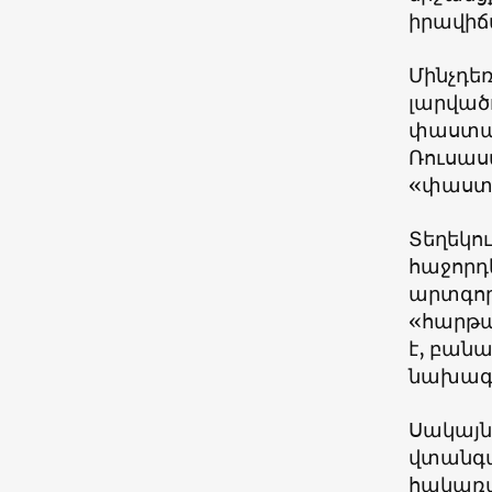
իրավիճա
Մինչդե
լարված
փաստաթ
Ռուսաս
«փաստա
Տեղեկո
հաջորդե
արտգոր
«հարթա
է, բանա
նախագծ
Սակայն 
վտանգա
հակառա