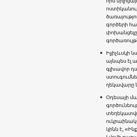
հին միլիցա
ոստիկանութ
ծառայությո
գործերի հ
փոխանցելը
գործառույթ
Իլյիչևսկի 
այնպես էլ
գլխավոր դ
ստուգումնե
ղեկավարը 
Օդեսայի մ
գործունեու
տեղեկատվո
ուկրաինակ
կինն է, «Ի
Լվովի քաղ