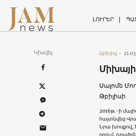
ԼՈՒՐԵՐ
ՊԱ
Կիսվել
Արխիվ
-
21.03
Միխայի
Սալոմե Մո
Թբիլիսի
2016թ.-ի մայի
հայտնվեց Վր
Նրա խոսքով, 
որում, դրածո