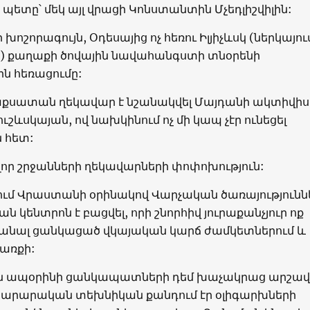
 պետը՝ մեկ այլ վրացի Կոնստանտին Մչեդլիշվիլին:
խոշորագույն, Օդեսայից ոչ հեռու Իլյիչևսկ (ներկայու
կ) քաղաքի ծովային նավահանգստի տնօրենի
ն հեռացումը:
աքսատան ղեկավար է նշանակվել Մայդանի ակտիվի
ուշևսկայան, ով նախկինում ոչ մի կապ չէր ունեցել
 հետ:
լոր շրջանների ղեկավարների փոփոխություն:
ում Վրաստանի օրինակով Վարչական ծառայությունն
 կենտրոն է բացվել, որի շնորհիվ յուրաքանչյուր ոք
տանալ ցանկացած վկայական կարճ ժամկետներում և
առքի:
ն ապօրինի ցանկապատների դեմ խաչակրաց արշա
ինարարական տեխնիկան քանդում էր օլիգարխների