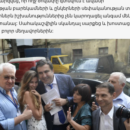
րզվեց, որ ողջ ծովափը գտնվում է ավանի
թյան բարեկամների և ընկերների սեփականության 
ներն իշխանություններից չեն կարողացել անգամ մե
ստանալ: Սահակաշվիլին սկանդալ սարքեց և խոստա
 բոլոր մեղավորներին: