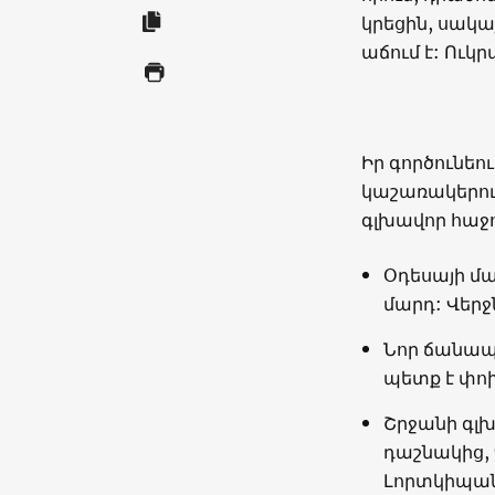
կրեցին, սակա
աճում է: Ուկ
Իր գործունեո
կաշառակերու
գլխավոր հաջո
Օդեսայի մ
մարդ: Վերջ
Նոր ճանապ
պետք է փոխ
Շրջանի գլխ
դաշնակից,
Լորտկիպան