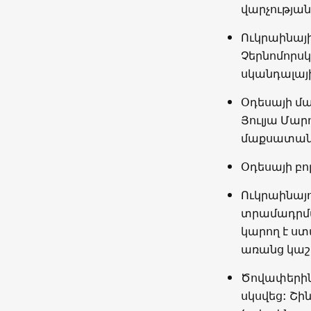
վարչության
Ուկրաինայի 
Չերնոմորս
սկանդալայի
Օդեսայի մ
Յուլյա Մար
մաքսատան
Օդեսայի բո
Ուկրաինայ
տրամադրման
կարող է ս
առանց կաշ
Ծովափերի
սկսվեց: Շ