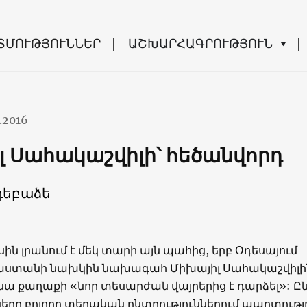
ՏՄՈՒԹՅՈՒՆՆԵՐ
ԱՇԽԱՐՀԱԳՐՈՒԹՅՈՒՆ
.2016
լ Սահակաշվիլի՝ հեծանվորդ
դեբաձե
սին լրանում է մեկ տարի այն պահից, երբ Օդեսայում
աստանի նախկին նախագահ Միխայիլ Սահակաշվիլի
նա քաղաքի «նոր տեսարժան վայրերից է դարձել»: Ը
ները բոլորը տեղական ընտրություններում պարտությ