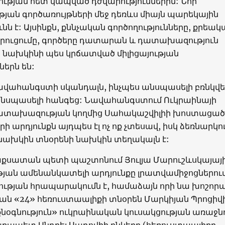
յության հետ կապված դժվարություններին: Նոր
յան գործառույթների մեջ դեռևս միայն պարեկային
ւնն է: Այսինքն, քննչական գործողությունները, քրեակ
արուցումը, գործերը դատարան և դատախազություն
 նախկինի պես կրճատված միլիցայության
ներն են:
նավահանգստի սկանդալն, ինչպես անսպասելի բռնկվե
 անսպասելի հանգեց: Նավահանգստում Ուկրաինայի
ատախազության կողմից Սահակաշվիլիի խոստացած
րի արդյունքն այդպես էլ ոչ ոք չտեսավ, իսկ ձեռնարկո
նախկին տնօրենի նախկին տեղակալն է:
աքսատան պետի պաշտոնում Յուլյա Մարուշևսկայայ
թյան ամենանկատելի արդյունքը լրատվամիջոցներու
ւթյան հրապարակումն է, համաձայն որի նա խոշորա
ան «24» հեռուստաալիքի տնօրեն Մարկիյան Պրոցիվ
նքնօգնություն» ուկրաինական կուսակցության առաջն
աքապետ Անդրեյ Սադովիի ընկերը (հեռուստաալիքը