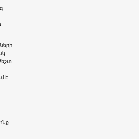
ագ
ն
ների
ակ
ժեշտ
մ է
ոնք