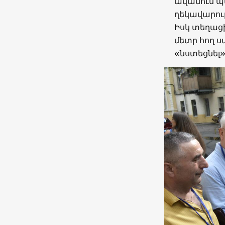
ավանում պա
ղեկավարու
Իսկ տեղացի
մետր հող 
«նստեցնել»