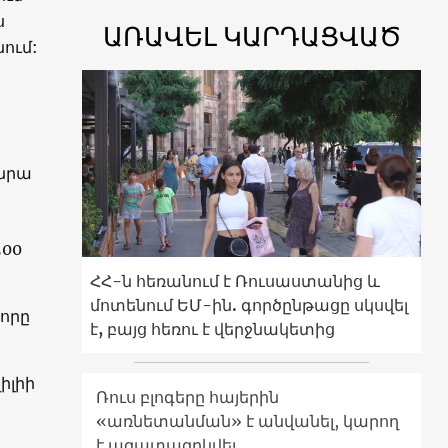
ս
ԱՌԱՎԵԼ ԿԱՐԴԱՑՎԱԾ
նում:
 նրա
500
ՀՀ-ն հեռանում է Ռուսաստանից և
մոտենում ԵՄ-ին. գործընթացը սկսվել
որը
է, բայց հեռու է վերջնակետից
իլիի
Ռուս բլոգերը հայերին
«առնետանման» է անվանել, կարող
է ազատազրկվել