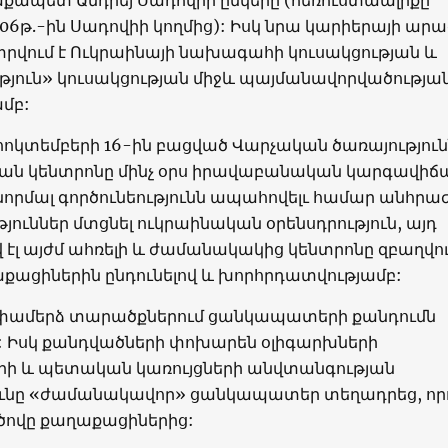
2006թ.-ին Սադովիի կողմից): Իսկ նրա կարիերայի ար
րվում է Ուկրաինայի նախագահի կուսակցության և
թյուն» կուսակցության միջև պայմանավորվածությա
մբ:
հոկտեմբերի 16-ին բացված Վարչական ծառայություն
ն կենտրոնը մինչ օրս իրավաբանական կարգավիճ
 նորմալ գործունեությունն ապահովելւ համար անհրա
յուններ մտցնել ուկրաինական օրենսդրություն, այդ
լ այժմ ահռելի և ժամանակակից կենտրոնը զբաղվու
քացիներին ընդունելով և խորհրդատվությամբ:
փամերձ տարածքներում ցանկապատերի քանդումն
 Իսկ քանդվածների փոխարեն օլիգարխների
ի և պետական կառույցների անվտանգության
ունը «ժամանակավոր» ցանկապատեր տեղադրեց, որ
 ծովը քաղաքացիներից: