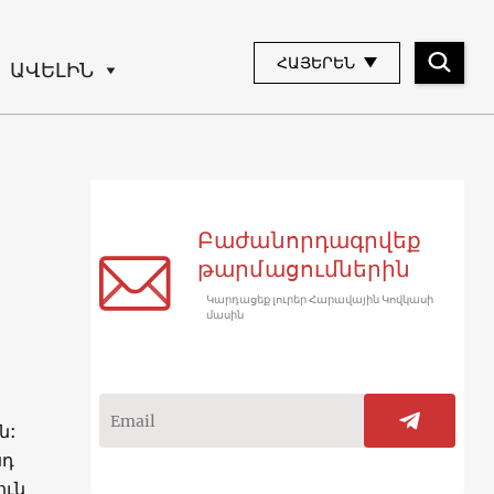
ՀԱՅԵՐԵՆ
ԱՎԵԼԻՆ
Բաժանորդագրվեք
թարմացումներին
Կարդացեք լուրեր Հարավային Կովկասի
մասին
ն:
նդ
ուն