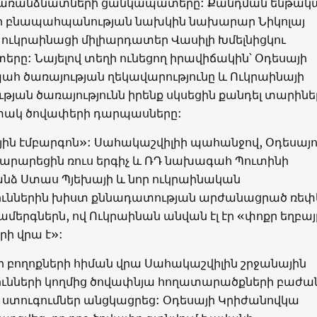
առանձնատների ցանկապատերը: Քանդման ենթակա
ի բնապահպանության նախկին նախարար Նիկոլայ
և ուկրաինացի միլիարդատեր Վասիլի Խմելնիցկու
ը: Նայելով տեղի ունեցող իրավիճակին՝ Օդեսայի
հ ծառայության ղեկավարությունը և Ուկրաինայի
յան ծառայությունն իրենք սկսեցին քանդել տարինե
փակ ծովափերի դարպասները:
ին էմբարգոն»: Սահակաշվիլիի պահանջով, Օդեսայո
տարարեցին ռուս երգիչ և ՌԴ նախագահ Պուտինի
անձ Ստաս Պյեխայի և նոր ուկրաինական
ուններին խիստ քննադատության արժանացրած ռեփ
մերգներն, ով Ուկրաինան անվան էլ էր «փոքր եղբայր
րի վրա է»:
 բողոքների հիման վրա Սահակաշվիլին շրջանային
ունների կողմից ծովափնյա հողատարածքների բաժա
 ստուգումներ անցկացրեց: Օդեսայի Կրիժանովկա