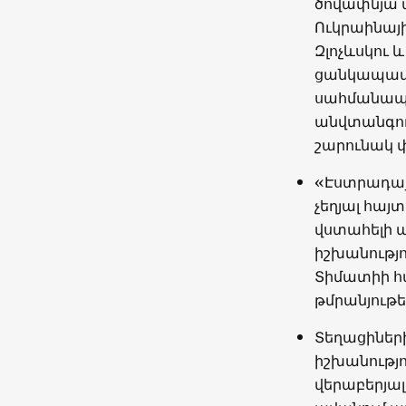
ծովափնյա 
Ուկրաինայ
Զլոչևսկու 
ցանկապատեր
սահմանապա
անվտանգութ
շարունակ 
«Էստրադայ
չեղյալ հայ
վստահելի 
իշխանությ
Տիմատիի հա
թմրանյութե
Տեղացիների
իշխանությ
վերաբերյալ