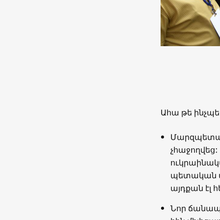
Ահա թե ինչպե
Մարզպետար
չհաջողվեց
ուկրաինակա
պետական պ
այդքան էլ հ
Նոր ճանապ