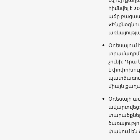
հիմնվել է 
աճը բացատ
«Ինքնօգնու
առկայությա
Օդեսայում 
տրամադրմա
չունի: Դրա
է փոփոխութ
պատճառով է
միայն քաղա
Օդեսայի ա
ավարտվեց:
տարածքներ
ծառայությ
փակում են