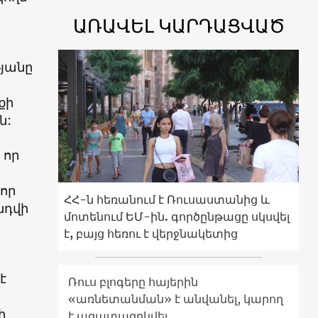
ԱՌԱՎԵԼ ԿԱՐԴԱՑՎԱԾ
թյանը
քի
ն:
 որ
 որ
ՀՀ-ն հեռանում է Ռուսաստանից և
նդվի
մոտենում ԵՄ-ին. գործընթացը սկսվել
է, բայց հեռու է վերջնակետից
է
Ռուս բլոգերը հայերին
«առնետանման» է անվանել, կարող
ի
է ազատազրկվել