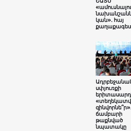
ԵԱՏՄ
«ամուսնալո
նախանշանն
կան»․ հայ
քաղաքագե
Ադրբեջանա
սփյուռքի
երիտասարդն
«տեղեկատ
զինվորնե՞ր»
ճամբարի
թաքնված
նպատակը