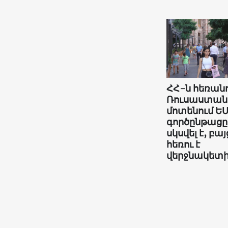
ՀՀ-ն հեռանո
Ռուսաստան
մոտենում ԵՄ
գործընթացը
սկսվել է, բայ
հեռու է
վերջնակետ