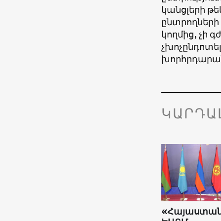
կանցլերի թ
ընտրողների 
կողմից, չի 
չխոչընդոտել
խորհրդարան
ԿԱՐԴԱ
«Հայաստա