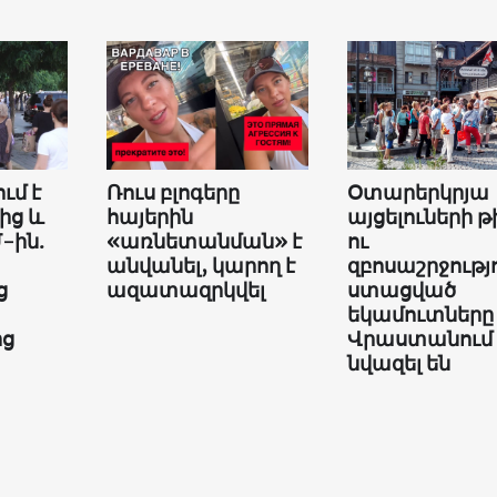
ւմ է
Ռուս բլոգերը
Օտարերկրյա
ից և
հայերին
այցելուների թ
-ին.
«առնետանման» է
ու
անվանել, կարող է
զբոսաշրջությ
ց
ազատազրկվել
ստացված
եկամուտները
ից
Վրաստանում
նվազել են