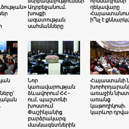
ձերբակալություններ
հիմնադրամի
ւծության»
Ադրբեջանում.
ղեկավարը
եր
խոսքի
Հայաստանում
ազատության
ի՞նչ է քննարկվ
տ
սահմանները
կան
Նոր
Հայաստանի 
կառավարության
խորհրդարան
երը՝
ձևավորում ՀՀ-
առաջին նիստ
վական
ում․ պաշտոնի
առանց
․
խոստում
կաթողիկոսի.
Փաշինյանից
կարևոր դրվա
բարձրակարգ
մասնագետներին