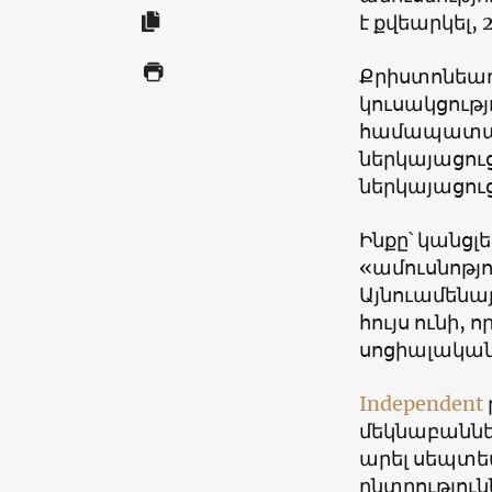
է քվեարկել, 
Քրիստոնեադ
կուսակցութ
համապատասխ
ներկայացուց
ներկայացու
Ինքը՝ կանցլե
«
ամուսնոթյո
Այնուամենայ
հույս ունի, 
սոցիալական
Independent
մեկնաբանն
արել սեպտե
ընտրություն