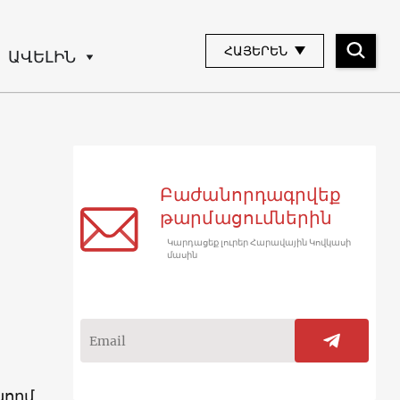
ՀԱՅԵՐԵՆ
ԱՎԵԼԻՆ
Բաժանորդագրվեք
թարմացումներին
Կարդացեք լուրեր Հարավային Կովկասի
մասին
կողմ