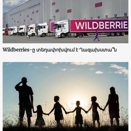
Wildberries-ը տեղափոխվում է Ղազախստա՞ն