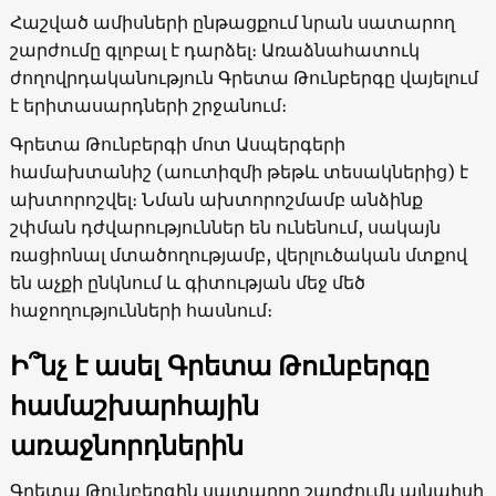
Հաշված ամիսների ընթացքում նրան սատարող
շարժումը գլոբալ է դարձել։ Առաձնահատուկ
ժողովրդականություն Գրետա Թունբերգը վայելում
է երիտասարդների շրջանում։
Գրետա Թունբերգի մոտ Ասպերգերի
համախտանիշ (աուտիզմի թեթև տեսակներից) է
ախտորոշվել։ Նման ախտորոշմամբ անձինք
շփման դժվարություններ են ունենում, սակայն
ռացիոնալ մտածողությամբ, վերլուծական մտքով
են աչքի ընկնում և գիտության մեջ մեծ
հաջողությունների հասնում։
Ի՞նչ է ասել Գրետա Թունբերգը
համաշխարհային
առաջնորդներին
Գրետա Թունբերգին սատարող շարժումն այնպիսի