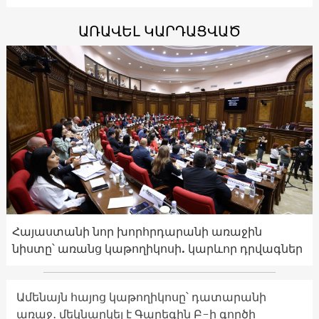
ԱՌԱՎԵԼ ԿԱՐԴԱՑՎԱԾ
Հայաստանի նոր խորհրդարանի առաջին
նիստը՝ առանց կաթողիկոսի. կարևոր դրվագներ
Ամենայն հայոց կաթողիկոսը՝ դատարանի
առաջ․ մեկնարկել է Գարեգին Բ-ի գործի