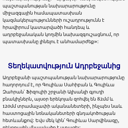
պաշտպանության նախարարությունը
միջազգային համապատասխան
կազմակերպությունների ուշադրությունն է
հրավիրում կատարվածի հանդեպ և
ադրբեջանական կողմին նախազգուշացնում, որ
պատասխանը լինելու է անհամարժեք»:
Տեղեկատվություն Ադրբեջանից
Ադրբեջանի պաշտպանության նախարարությունը
հաղորդում է, որ Գուլիևա Սահիբան և Գուլիևա
Զահրան՝ Ֆիզուլիի շրջանի Ալխանլի գյուղի
բնակիչներն, այսօր երեկոյան զոհվել են 82մմ և
120մմ տրամաչափի ականանետերի, ինչպես նաև
հաստոցային նռնականետերի գնդակոծության
հետևանքով: Եվս մեկ կին՝ Գուլիևա Սարվինազը,
բեկորային վնասվածք է ստացել: