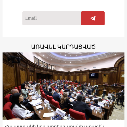
ԱՌԱՎԵԼ ԿԱՐԴԱՑՎԱԾ
Հայաստանի նոր խորհրդարանի առաջին