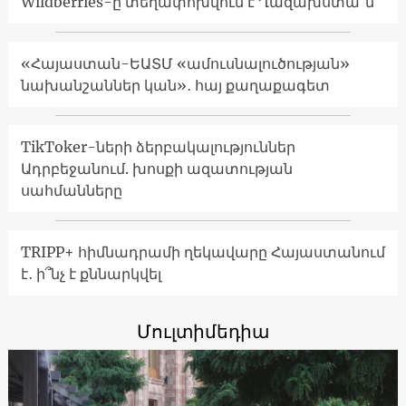
Wildberries-ը տեղափոխվում է Ղազախստա՞ն
«Հայաստան-ԵԱՏՄ «ամուսնալուծության»
նախանշաններ կան»․ հայ քաղաքագետ
TikToker-ների ձերբակալություններ
Ադրբեջանում. խոսքի ազատության
սահմանները
TRIPP+ հիմնադրամի ղեկավարը Հայաստանում
է․ ի՞նչ է քննարկվել
Մուլտիմեդիա