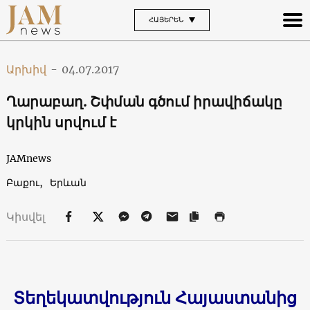
ՀԱՅԵՐԵՆ
Արխիվ
-
04.07.2017
Ղարաբաղ. Շփման գծում իրավիճակը
կրկին սրվում է
JAMnews
Բաքու,
Երևան
Կիսվել
Տեղեկատվություն Հայաստանից