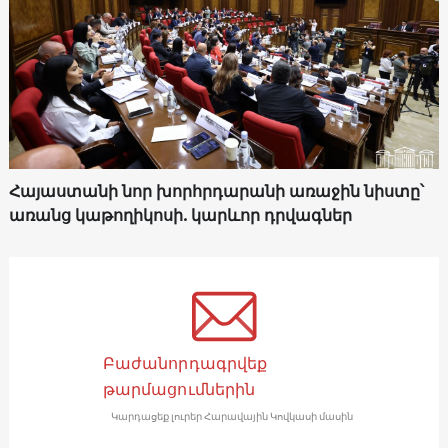
Հայաստանի նոր խորհրդարանի առաջին նիստը՝
առանց կաթողիկոսի. կարևոր դրվագներ
Բաժանորդագրվեք
թարմացումներին
Կարդացեք լուրեր Հարավային Կովկասի մասին