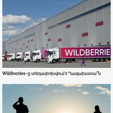
Wildberries-ը տեղափոխվում է Ղազախստա՞ն