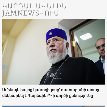
ԿԱՐԴԱԼ ԱՎԵԼԻՆ
JAMNEWS-ՈՒՄ
Ամենայն հայոց կաթողիկոսը՝ դատարանի առաջ․
մեկնարկել է Գարեգին Բ-ի գործի քննությունը