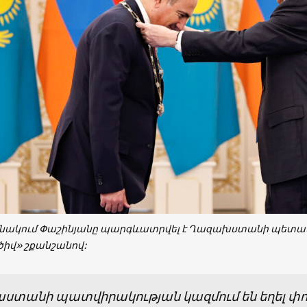
անակում Փաշինյանը պարգևատրվել է Ղազախստանի պետակ
ծիվ» շքանշանով:
աստանի պատվիրակության կազմում են եղել 