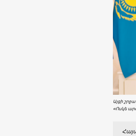
Այցի շրջ
«Ոսկե ար
Հայ