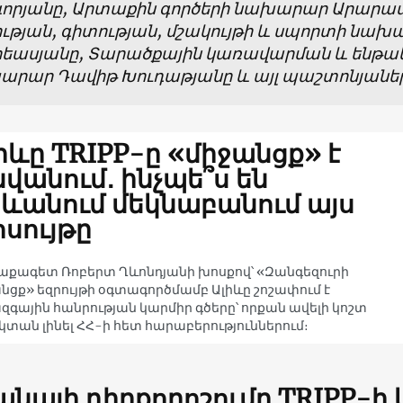
գորյանը, Արտաքին գործերի նախարար Արարատ
ւթյան, գիտության, մշակույթի և սպորտի նա
րեասյանը, Տարածքային կառավարման և ենթա
արար Դավիթ Խուդաթյանը և այլ պաշտոնյանե
իևը TRIPP-ը «միջանցք» է
վանում․ ինչպե՞ս են
ևանում մեկնաբանում այս
սույթը
քագետ Ռոբերտ Ղևոնդյանի խոսքով՝ «Զանգեզուրի
նցք» եզրույթի օգտագործմամբ Ալիևը շոշափում է
զգային հանրության կարմիր գծերը՝ որքան ավելի կոշտ
լ կտան լինել ՀՀ-ի հետ հարաբերություններում։
նայի դիրքորոշումը TRIPP-ի 