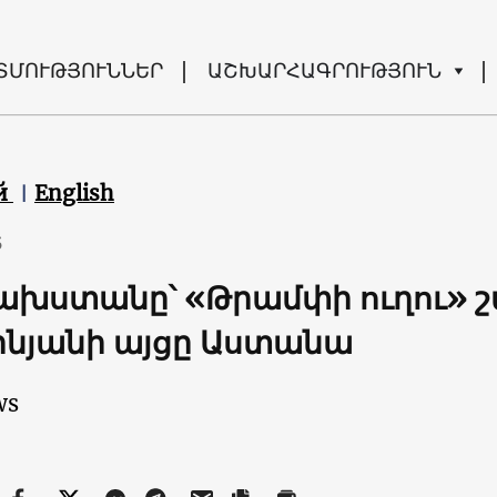
ՏՄՈՒԹՅՈՒՆՆԵՐ
ԱՇԽԱՐՀԱԳՐՈՒԹՅՈՒՆ
й
English
5
խստանը՝ «Թրամփի ուղու» շ
նյանի այցը Աստանա
ws