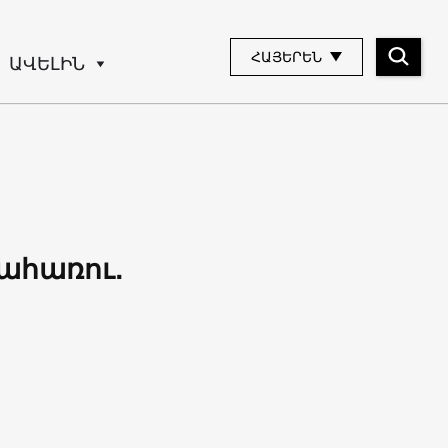
ՀԱՅԵՐԵՆ
ԱՎԵԼԻՆ
ահառու․