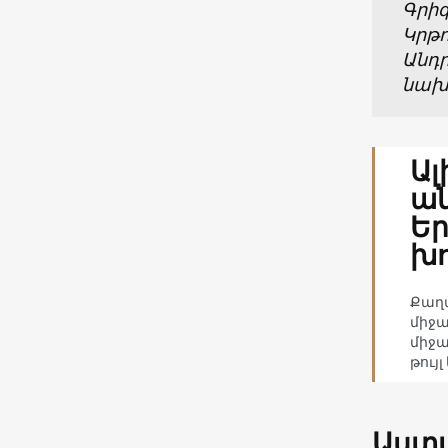
Գրի
Կրթո
Անդ
նախ
Ալ
ան
Եր
խո
Քաղա
միջա
միջա
թույ
Աստա