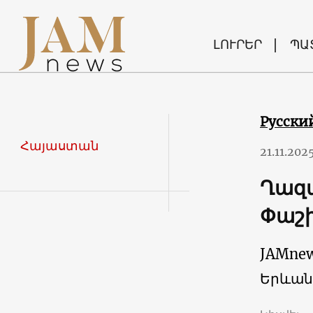
ԼՈՒՐԵՐ
ՊԱ
Русски
Հայաստան
21.11.202
Ղազա
Փաշի
JAMne
Երևան