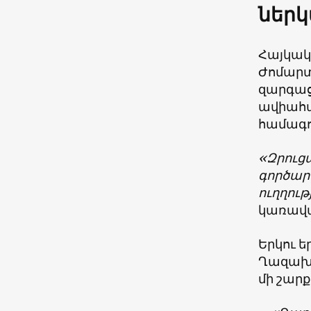
ներկ
Հայկակ
Ժոմարտ
զարգաց
ավիահա
համագո
«Զրուց
գործար
ուղղու
կառավա
Երկու 
Ղազախս
մի շարք