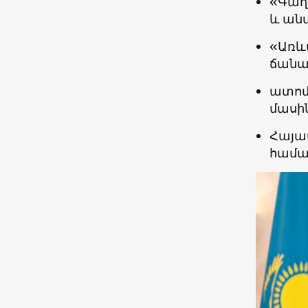
«Գաղ
և ան
«Առև
ճանա
ատոմ
մասին
Հայա
համա