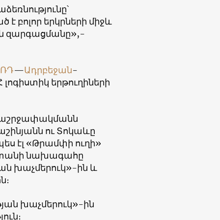
ձեռնությունը՝
ած է բոլոր երկրների միջև
ն զարգացմանը»,-
ՌԴ
—
Ադրբեջան
-
Հ լոգիստիկ երթուղիների
ապաշրջափակմանն
աշինյանն ու Տոկաևը
ես էլ «Թրամփի ուղի»
խստանի նախագահը
ան խաչմերուկ»-ին և
ն։
յան խաչմերուկ»-ին
ուն։