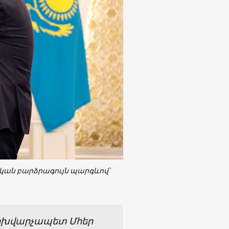
ան բարձրագույն պարգևով՝
փոխվարչապետ Մհեր