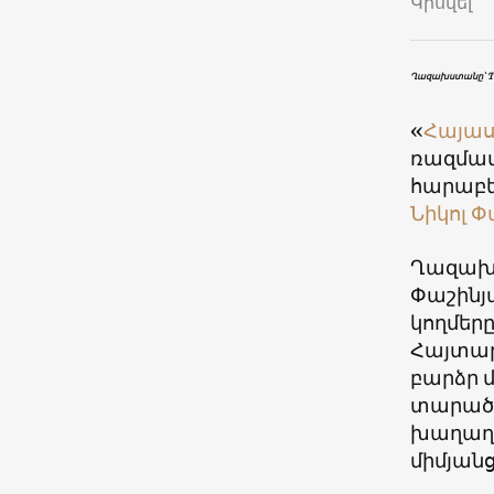
Կիսվել
Ղազախստանը՝ TR
«
Հայա
ռազմավ
հարաբե
Նիկոլ 
Ղազախս
Փաշինյ
կողմեր
Հայտար
բարձր 
տարածք
խաղաղ 
միմյանց