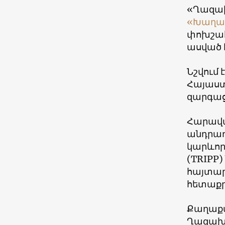
«Ղազախ
«Խաղաղ
փոխշահ
ասված 
Նշվում
Հայաս
զարգաց
Հարավա
անդրադ
կարևոր
(TRIPP
հայտար
հետաքր
Քաղաքա
Ղազախս