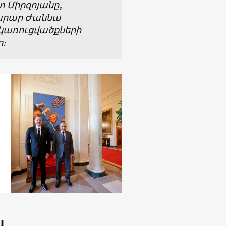
 Միրզոյանը,
խարար Ժաննա
կառուցվածքների
ր։
և