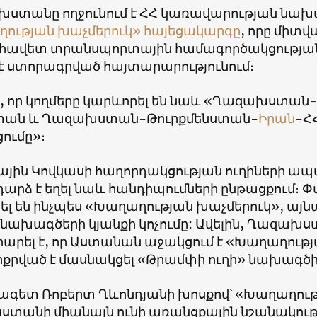
ստանը ողջունում է ՀՀ կառավարության նախա
ության խաչմերուկ» հայեցակարգը
, որը միտվ
ավետ տրանսպորտային համագործակցությա
է ստորագրված հայտարարությունում։
 է, որ կողմերը կարևորել են նաև «Ղազախստան-
տան և Ղազախստան-Թուրքմենստան-
Իրան
-Հ
ումը»։
յին Կովկասի հաղորդակցության ուղիների 
արձ է եղել նաև հանդիպումների ընթացքում։ Փ
ել են ինչպես «Խաղաղության խաչմերուկ», այնպ
) նախագծերի կյանքի կոչումը: Ավելին, Ղազա
արել է, որ Աստանան աջակցում է «Խաղաղությ
քրված է մասնակցել «Թրամփի ուղի» նախագծի
գետ Ռոբերտ Ղևոնդյանի խոսքով՝ «Խաղաղութ
տանի միանալն ունի առանցքային նշանակությ