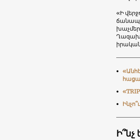
«Ի վերջ
ճանապա
խաչմերո
Ղազախս
իրականա
«Անհե
հացա
«TRI
Ինչո՞
Ի՞նչ