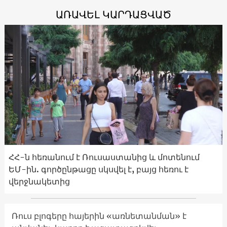
ԱՌԱՎԵԼ ԿԱՐԴԱՑՎԱԾ
ՀՀ-ն հեռանում է Ռուսաստանից և մոտենում
ԵՄ-ին. գործընթացը սկսվել է, բայց հեռու է
վերջնակետից
Ռուս բլոգերը հայերին «առնետանման» է