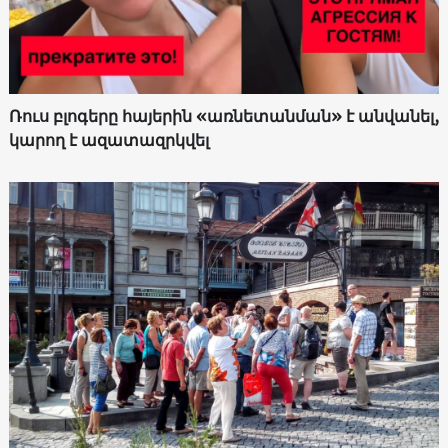
Ռուս բլոգերը հայերին «առնետանման» է անվանել,
կարող է ազատազրկվել