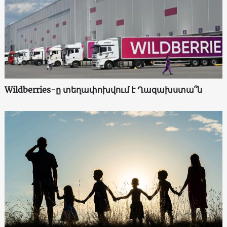
Wildberries-ը տեղափոխվում է Ղազախստա՞ն