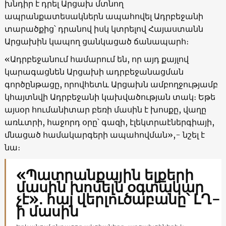
խնդիր է դրել Արցախ մտնող
ապրանքատեսակներն ապահովել Ադրբեջանի
տարածքից՝ դրանով իսկ կտրելով Հայաստանն
Արցախին կապող ցանկացած ճանապարհ։
«Ադրբեջանում համարում են, որ այդ քայլով
կարագացնեն Արցախի ադրբեջանացման
գործընթացը, որովհետև Արցախն ամբողջությամբ
կհայտնվի Ադրբեջանի կախվածության տակ։ Եթե
այսօր հումանիտար բեռի մասին է խոսքը, վաղը
առևտրի, հաջորդ օրը՝ գազի, էլեկտրաէներգիայի,
մնացած համակարգերի ապահովման»,- նշել է
նա։
«Պատրանքային ելքերի
մասին խոսելն օգտակար
չէ»․ հայ վերլուծաբանը՝ ԼՂ-
ի մասին