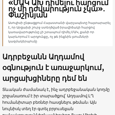
«ՄԱԿ ԱԽ դիմելու հարցում
ոչ մի դժվարություն չկա»․
Փաշինյան
Ասուլիսի ընթացքում Հայաստանի վարչապետը հայտարարել
է, որ Արցախի շուրջ ստեղծված իրավիճակի հարցով
կառավարությունը չի շտապում դիմել ՄԱԿ, քանի որ
կարևորում է արդյունքը, ոչ թե ինքնին լսումների
կազմակերպումը
Ադրբեջանն Աղդամով
օգնություն է առաջարկում,
արցախցիները դեմ են
Տևական ժամանակ է, ինչ ադրբեջանական կողմը
շրջանառում է իր տարածքով՝ Աղդամով ԼՂ
հումանիտար բեռներ հասցնելու թեման։ Այն
նույնիսկ տեղ էր գտել բրյուսելյան
բանակցություններն ամփոփող Շառլ Միշելի