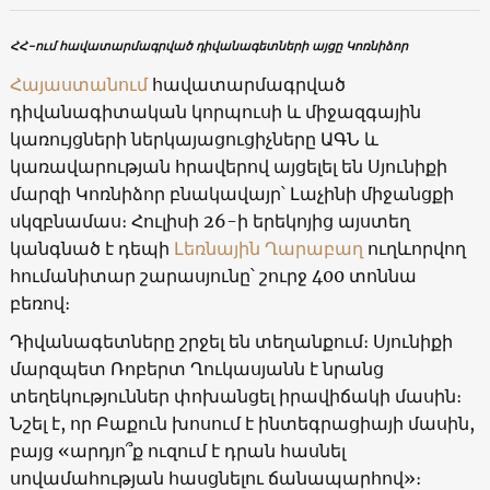
ՀՀ-ում հավատարմագրված դիվանագետների այցը Կոռնիձոր
Հայաստանում
հավատարմագրված
դիվանագիտական կորպուսի և միջազգային
կառույցների ներկայացուցիչները ԱԳՆ և
կառավարության հրավերով այցելել են Սյունիքի
մարզի Կոռնիձոր բնակավայր՝ Լաչինի միջանցքի
սկզբնամաս։ Հուլիսի 26-ի երեկոյից այստեղ
կանգնած է դեպի
Լեռնային Ղարաբաղ
ուղևորվող
հումանիտար շարասյունը՝ շուրջ 400 տոննա
բեռով։
Դիվանագետները շրջել են տեղանքում։ Սյունիքի
մարզպետ Ռոբերտ Ղուկասյանն է նրանց
տեղեկություններ փոխանցել իրավիճակի մասին։
Նշել է, որ Բաքուն խոսում է ինտեգրացիայի մասին,
բայց «արդյո՞ք ուզում է դրան հասնել
սովամահության հասցնելու ճանապարհով»։