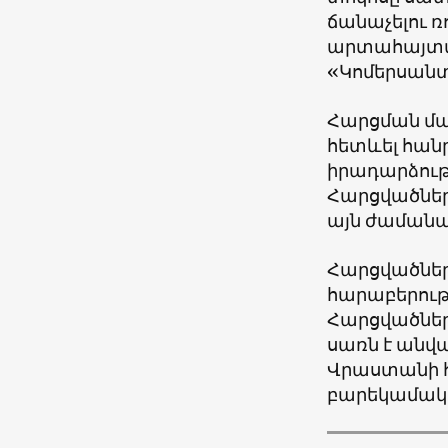
ճանաչելու ռ
արտահայտվե
«
Կոմերսան
Հարցման մաս
հետևել հան
իրադարձութ
Հարցվածների
այն ժամանա
Հարցվածների
հարաբերությ
Հարցվածներ
սառն է անվա
Վրաստանի հ
բարեկամակ