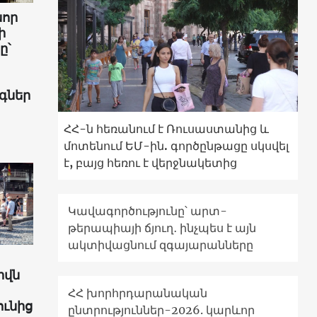
նոր
ի
ը՝
գներ
ՀՀ-ն հեռանում է Ռուսաստանից և
մոտենում ԵՄ-ին. գործընթացը սկսվել
է, բայց հեռու է վերջնակետից
Կավագործությունը՝ արտ-
թերապիայի ճյուղ․ ինչպես է այն
ակտիվացնում զգայարանները
իվն
ՀՀ խորհրդարանական
ունից
ընտրություններ-2026. կարևոր