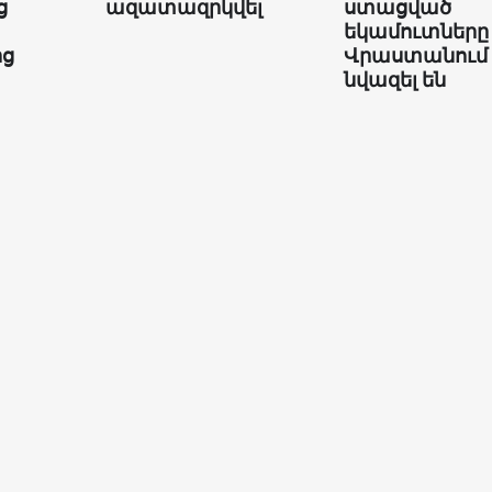
ց
ազատազրկվել
ստացված
եկամուտները
ից
Վրաստանում
նվազել են