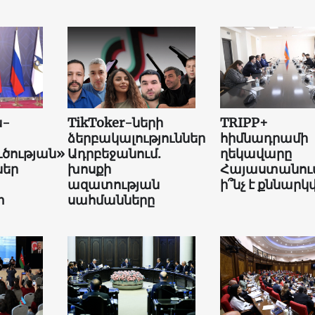
ն-
TikToker-ների
TRIPP+
ձերբակալություններ
հիմնադրամի
ւծության»
Ադրբեջանում.
ղեկավարը
եր
խոսքի
Հայաստանում
ազատության
ի՞նչ է քննարկվ
տ
սահմանները