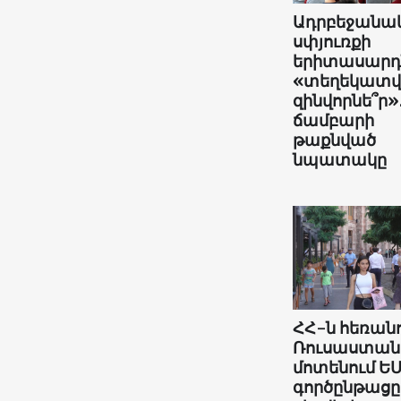
Ադրբեջանա
սփյուռքի
երիտասարդն
«տեղեկատ
զինվորնե՞ր»
ճամբարի
թաքնված
նպատակը
ՀՀ-ն հեռանո
Ռուսաստան
մոտենում ԵՄ
գործընթացը