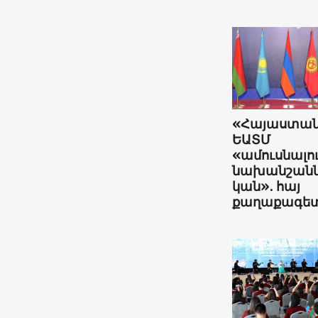
«Հայաստա
ԵԱՏՄ
«ամուսնալո
նախանշանն
կան»․ հայ
քաղաքագե