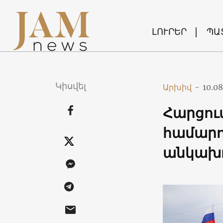
ԼՈՒՐԵՐ
ՊԱ
Կիսվել
Արխիվ
-
10.08
Հարցու
համարո
անկախո