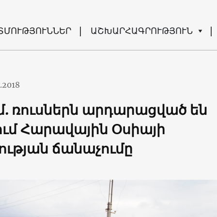
ՏՄՈՒԹՅՈՒՆՆԵՐ
ԱՇԽԱՐՀԱԳՐՈՒԹՅՈՒՆ
.2018
մ. ռուսներն արդարացված են
ւմ Հարավային Օսիայի
ւթյան ճանաչումը