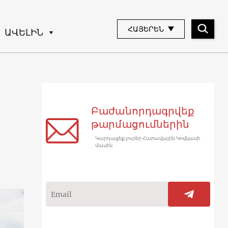
ՀԱՅԵՐԵՆ
ԱՎԵԼԻՆ
Բաժանորդագրվեք
թարմացումներին
Կարդացեք լուրեր Հարավային Կովկասի
մասին