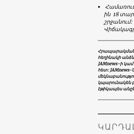
Համառուս
ին 18 տա
շրջանում:
Վիճակագրա
Հրապարակման 
հեղինակի անձն
JAMnews-ի կա
հետ: JAMnews-
մեկնաբանությո
կպարունակեն բ
էթիկապես անընդ
ԿԱՐԴԱ