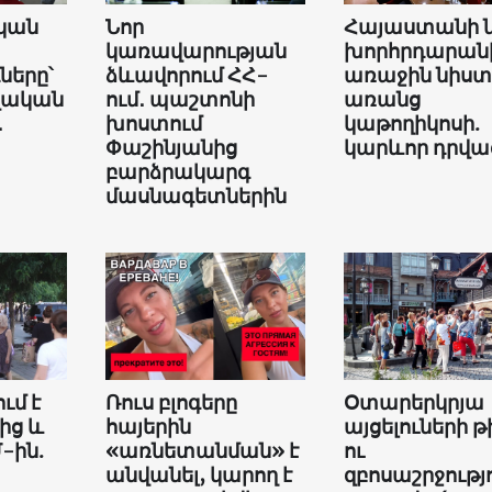
կան
Նոր
Հայաստանի 
կառավարության
խորհրդարան
երը՝
ձևավորում ՀՀ-
առաջին նիստ
վական
ում․ պաշտոնի
առանց
․
խոստում
կաթողիկոսի.
Փաշինյանից
կարևոր դրվա
բարձրակարգ
մասնագետներին
ւմ է
Ռուս բլոգերը
Օտարերկրյա
ից և
հայերին
այցելուների թ
-ին.
«առնետանման» է
ու
անվանել, կարող է
զբոսաշրջությ