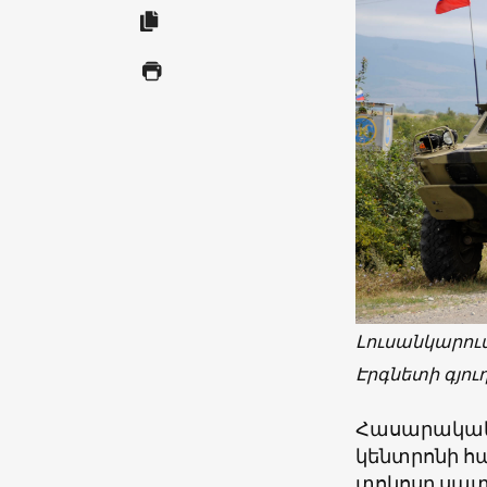
Լուսանկարու
Էրգնետի գյու
Հասարակակ
կենտրոնի հ
տոկոսը սատ