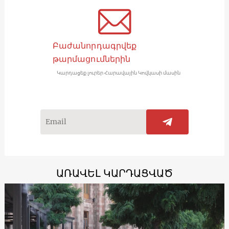
Բաժանորդագրվեք
թարմացումներին
Կարդացեք լուրեր Հարավային Կովկասի մասին
ԱՌԱՎԵԼ ԿԱՐԴԱՑՎԱԾ