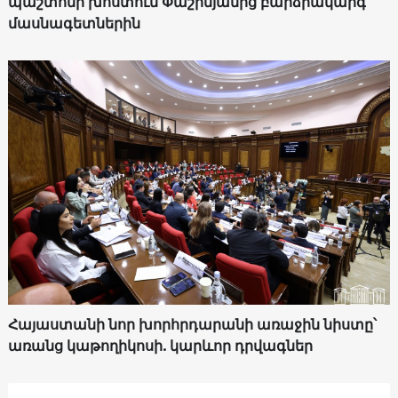
պաշտոնի խոստում Փաշինյանից բարձրակարգ
մասնագետներին
Հայաստանի նոր խորհրդարանի առաջին նիստը՝
առանց կաթողիկոսի. կարևոր դրվագներ