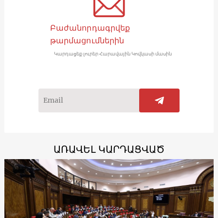
Բաժանորդագրվեք
թարմացումներին
Կարդացեք լուրեր Հարավային Կովկասի մասին
ԱՌԱՎԵԼ ԿԱՐԴԱՑՎԱԾ