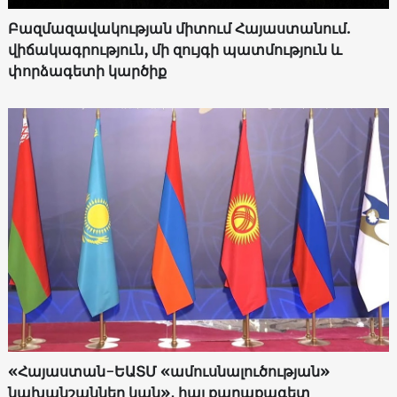
Բազմազավակության միտում Հայաստանում.
վիճակագրություն, մի զույգի պատմություն և
փորձագետի կարծիք
«Հայաստան-ԵԱՏՄ «ամուսնալուծության»
նախանշաններ կան»․ հայ քաղաքագետ