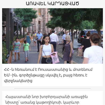
ԱՌԱՎԵԼ ԿԱՐԴԱՑՎԱԾ
ՀՀ-ն հեռանում է Ռուսաստանից և մոտենում
ԵՄ-ին. գործընթացը սկսվել է, բայց հեռու է
վերջնակետից
Հայաստանի նոր խորհրդարանի առաջին
նիստը՝ առանց կաթողիկոսի. կարևոր