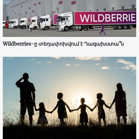
Wildberries-ը տեղափոխվում է Ղազախստա՞ն