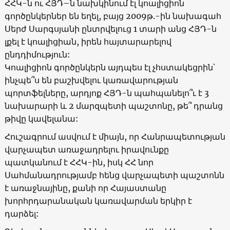
ՀՀԿ-ն ու ՀՅԴ–ն նախկինում էլ կոալիցիոն
գործընկերներ են եղել, բայց 2009թ.-ին նախագահ
Սերժ Սարգսյանի ընտրվելուց 1 տարի անց ՀՅԴ-ն
լքել է կոալիցիան, իրեն հայտարարելով
ընդդիմություն:
Կոալիցիոն գործընկերն այդպես էլ չհստակեցրին՝
ինչպե՞ս են բաշխվելու կառավարության
պորտֆելները, արդյոք ՀՅԴ-ն պահպանելո՞ւ է 3
նախարարի և 2 մարզպետի պաշտոնը, թե՞ դրանց
թիվը կավելանա:
Հուշագրում ասվում է միայն, որ Հանրապետության
վարչապետ առաջադրելու իրավունքը
պատկանում է ՀՀԿ-ին, իսկ ՀՀ նոր
Սահմանադրությամբ հենց վարչապետի պաշտոնն
է առաջնայինը, քանի որ Հայաստանը
խորհրդարանական կառավարման երկիր է
դարձել: