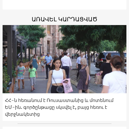
ԱՌԱՎԵԼ ԿԱՐԴԱՑՎԱԾ
ՀՀ-ն հեռանում է Ռուսաստանից և մոտենում
ԵՄ-ին. գործընթացը սկսվել է, բայց հեռու է
վերջնակետից