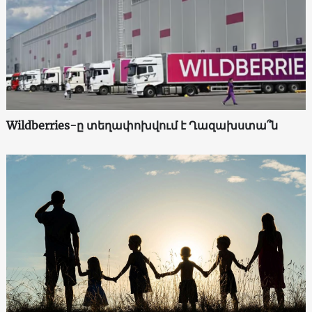
Wildberries-ը տեղափոխվում է Ղազախստա՞ն