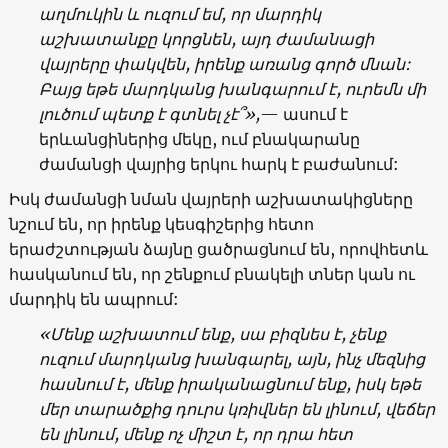
աղմուկին և ուզում եմ
,
որ
մարդիկ
աշխատանքը
կորցնեն
,
այդ
ժամանացի
վայրերը
փակվեն
,
իրենք
առանց
գործ
մնան
:
Բ
այց
եթե
մարդկանց
խանգարում
է
,
ուրեմն
մի
լուծում
պետք
է
գտնել
չէ՞
»,
— ասում է
երևանցիներից մեկը, ում բնակարանը
ժամանցի վայրից երկու հարկ է բաժանում:
Իսկ ժամանցի նման վայրերի աշխատակիցները
նշում են, որ իրենք կեսգիշերից հետո
երաժշտության ձայնը ցածրացնում են, որովհետև
հասկանում են, որ շենքում բնակելի տներ կան ու
մարդիկ են ապրում:
«
Մենք
աշխատում
ենք
,
սա
բիզնես
է
,
չենք
ուզում
մարդկանց
խանգարել
,
այն
,
ինչ
մեզնից
հասնում
է
,
մենք
իրականացնում
ենք
,
իսկ
եթե
մեր
տարածքից
դուրս
կռիվներ
են
լինում
,
վեճեր
են
լինում
,
մենք
ոչ
միշտ
է
,
որ
դրա
հետ