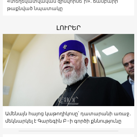
«տեղեկատվական զինվորնե՞ր»․ ճամբարի
թաքնված նպատակը
ԼՈՒՐԵՐ
Ամենայն հայոց կաթողիկոսը՝ դատարանի առաջ․
մեկնարկել է Գարեգին Բ-ի գործի քննությունը