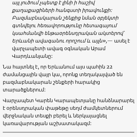
այլ
լուծում
չպետք
է
լինի
ի
հաշիվ
քաղաքացիների
հանգստի
իրավունքի
:
Բազմաբնակարան
շենքից
նման
օբյեկտի
գտնվելու
հեռավորությունը
հետագայում
կսահմանվի
ենթաօրենսդրական
ակտերով՝
Երևանի
ավագանու
որոշում
և
այլն
»,
— ասել է
վարչապետի ավագ օգնական Արամ
Վարդևանյանը:
Նա հայտնել է, որ Երևանում այս պահին 22
ժամանցային վայր կա, որոնք տեղակայված են
բազմաբնակարան շենքերի հարակից
տարածքներում:
Վարչապետ Կարեն Կարապետյանը հանձնարարել
է օրենսդրական փաթեթը սեղմ ժամկետներում
վերջնական տեսքի բերել և ներկայացնել
կառավարության աշխատակազմ: