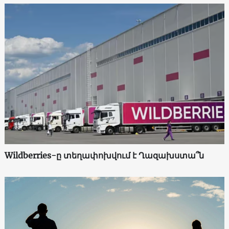
Wildberries-ը տեղափոխվում է Ղազախստա՞ն