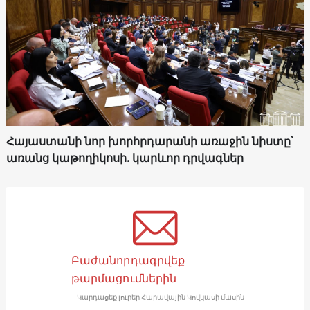
Հայաստանի նոր խորհրդարանի առաջին նիստը՝
առանց կաթողիկոսի. կարևոր դրվագներ
Բաժանորդագրվեք
թարմացումներին
Կարդացեք լուրեր Հարավային Կովկասի մասին