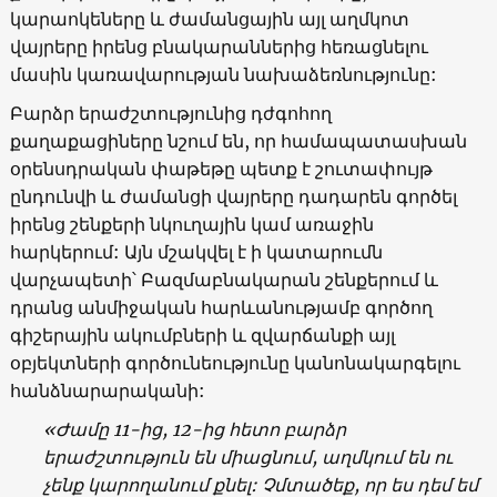
կարաոկեները և ժամանցային այլ աղմկոտ
վայրերը իրենց բնակարաններից հեռացնելու
մասին կառավարության նախաձեռնությունը:
Բարձր երաժշտությունից դժգոհող
քաղաքացիները նշում են, որ համապատասխան
օրենսդրական փաթեթը պետք է շուտափույթ
ընդունվի և ժամանցի վայրերը դադարեն գործել
իրենց շենքերի նկուղային կամ առաջին
հարկերում: Այն մշակվել է ի կատարումն
վարչապետի՝ Բազմաբնակարան շենքերում և
դրանց անմիջական հարևանությամբ գործող
գիշերային ակումբների և զվարճանքի այլ
օբյեկտների գործունեությունը կանոնակարգելու
հանձնարարականի:
«
Ժամը
11-
ից
, 12-
ից
հետո
բարձր
երաժշտություն
են
միացնում
,
աղմկում
են
ու
չենք
կարողանում
քնել
:
Չմտածեք
,
որ
ես
դեմ
եմ