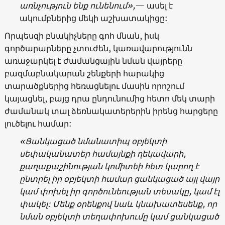
առնչություն
ենք
ունենում
»,
— ասել է
ակումբներից մեկի աշխատակիցը:
Որպեսզի բնակիչները գոհ մնան, իսկ
գործարարները չտուժեն, կառավարությունն
առաջարկել է ժամանցային նման վայրերը
բազմաբնակարան շենքերի հարակից
տարածքներից հեռացնելու մասին որոշում
կայացնել, բայց դրա ընդունումից հետո մեկ տարի
ժամանակ տալ ձեռնակատերերին իրենց հարցերը
լուծելու համար:
«
Ցանկացած
նմանատիպ
օբյեկտի
սեփականատեր
համայնքի
ղեկավարի
,
քաղաքաշինության
կոմիտեի
հետ
կարող
է
ընտրել
իր
օբյեկտի
համար
ցանկացած
այլ
վայր
կամ
փոխել
իր
գործունեության
տեսակը
,
կամ
էլ
փակել
:
Մենք
օրենքով
նաև
կնախատեսենք
,
որ
նման
օբյեկտի
տեղափոխումը
կամ
ցանկացած