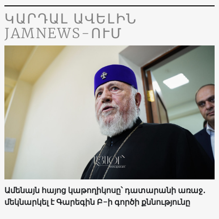
ԿԱՐԴԱԼ ԱՎԵԼԻՆ
JAMNEWS-ՈՒՄ
Ամենայն հայոց կաթողիկոսը՝ դատարանի առաջ․
մեկնարկել է Գարեգին Բ-ի գործի քննությունը