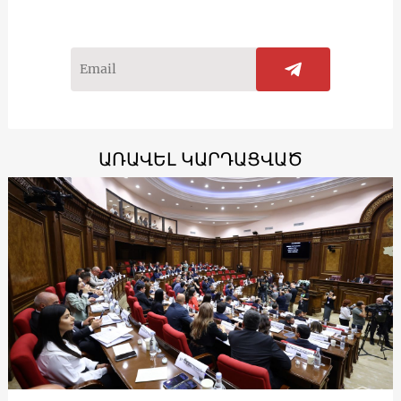
ԱՌԱՎԵԼ ԿԱՐԴԱՑՎԱԾ