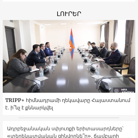
ԼՈՒՐԵՐ
TRIPP+ հիմնադրամի ղեկավարը Հայաստանում
է․ ի՞նչ է քննարկվել
Ադրբեջանական սփյուռքի երիտասարդները՝
«տեղեկատվական զինվորնե՞ր»․ ճամբարի