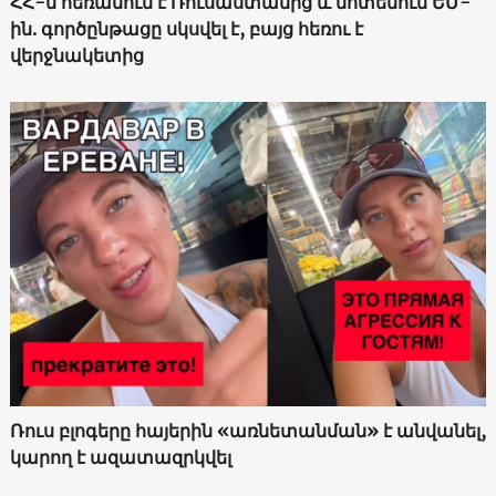
ՀՀ-ն հեռանում է Ռուսաստանից և մոտենում ԵՄ-
ին. գործընթացը սկսվել է, բայց հեռու է
վերջնակետից
Ռուս բլոգերը հայերին «առնետանման» է անվանել,
կարող է ազատազրկվել