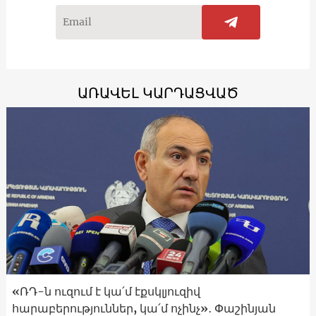
ԱՌԱՎԵԼ ԿԱՐԴԱՑՎԱԾ
«ՌԴ-ն ուզում է կա՛մ էքսկլյուզիվ
հարաբերություններ, կա՛մ ոչինչ»․ Փաշինյան