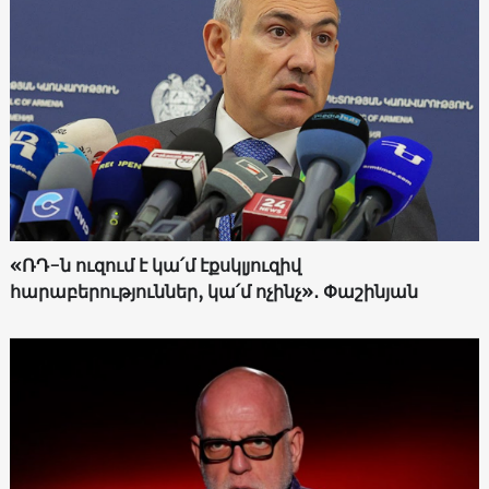
«ՌԴ-ն ուզում է կա՛մ էքսկլյուզիվ
հարաբերություններ, կա՛մ ոչինչ»․ Փաշինյան